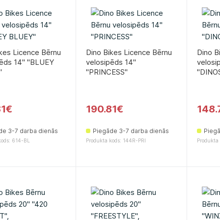
kes Licence Bērnu
Dino Bikes Licence Bērnu
Dino B
pēds 14" "BLUEY
velosipēds 14''
velosip
"
''PRINCESS''
''DINO
81€
190.81€
148.
de 3-7 darba dienās
Piegāde 3-7 darba dienās
Piegā
kods: 614-BL
Produkta kods: 144R-PRI
Produkta