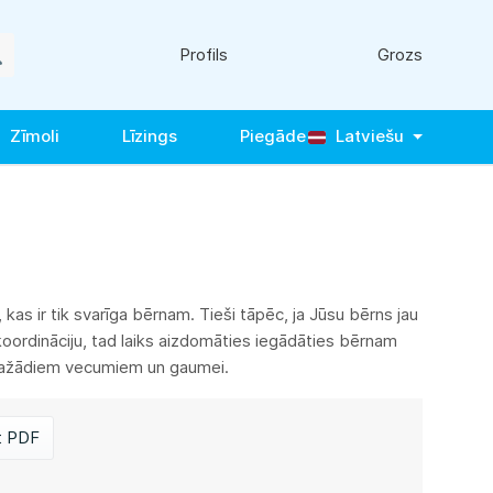
Profils
Grozs
Zīmoli
Līzings
Piegāde
Latviešu
 kas ir tik svarīga bērnam. Tieši tāpēc, ja Jūsu bērns jau
u koordināciju, tad laiks aizdomāties iegādāties bērnam
ņu dažādiem vecumiem un gaumei.
t PDF