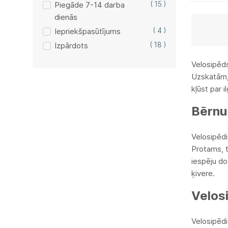
Piegāde 7-14 darba
( 15 )
dienās
Iepriekšpasūtījums
( 4 )
Izpārdots
( 18 )
Velosipēds
Uzskatām, k
kļūst par 
Bērnu
Velosipēdi
Protams, t
iespēju do
ķivere.
Velos
Velosipēdi