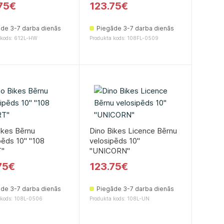
75€
123.75€
de 3-7 darba dienās
Piegāde 3-7 darba dienās
 kods: 612L-HW
Produkta kods: 108FL-0509
ikes Bērnu
Dino Bikes Licence Bērnu
ēds 10'' ''108
velosipēds 10''
''
''UNICORN''
75€
123.75€
de 3-7 darba dienās
Piegāde 3-7 darba dienās
 kods: 108L-0506
Produkta kods: 108L-UN