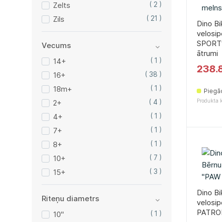
Zelts
( 2 )
Zils
( 21 )
Dino Bi
velosip
SPORT''
Vecums
ātrumi
14+
( 1 )
238.
16+
( 38 )
18m+
( 1 )
Piegā
Produkta 
2+
( 4 )
4+
( 1 )
7+
( 1 )
8+
( 1 )
10+
( 7 )
15+
( 3 )
Dino Bi
Riteņu diametrs
velosip
PATROL
10"
( 1 )