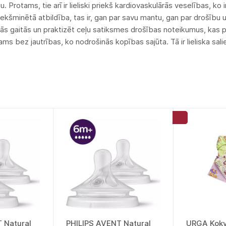
u. Protams, tie arī ir lieliski priekš kardiovaskulārās veselības, ko
priekšminētā atbildība, tas ir, gan par savu mantu, gan par drošī
ās gaitās un praktizēt ceļu satiksmes drošības noteikumus, kas pē
ams bez jautrības, ko nodrošinās kopības sajūta. Tā ir lieliska sal
 Natural
PHILIPS AVENT Natural
URGA Kokv