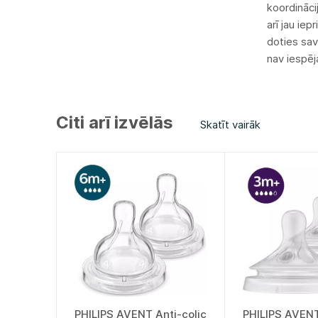
koordinācij
arī jau ie
doties sav
nav iespēj
Citi arī izvēlās
Skatīt vairāk
PHILIPS AVENT Anti-colic
PHILIPS AVENT