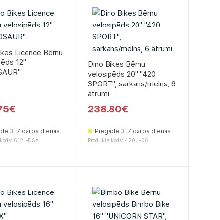
ikes Licence Bērnu
ēds 12''
Dino Bikes Bērnu
SAUR''
velosipēds 20'' ''420
SPORT'', sarkans/melns, 6
ātrumi
75€
238.80€
de 3-7 darba dienās
Piegāde 3-7 darba dienās
 kods: 612L-DSA
Produkta kods: 420U-06