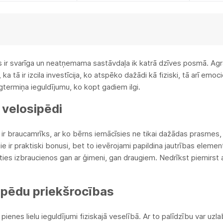
 ir svarīga un neatņemama sastāvdaļa ik katrā dzīves posmā. Agrāk 
a tā ir izcila investīcija, ko atspēko dažādi kā fiziski, tā arī emo
ilgtermiņa ieguldījumu, ko kopt gadiem ilgi.
 velosipēdi
 ir braucamrīks, ar ko bērns iemācīsies ne tikai dažādas prasmes, 
ie ir praktiski bonusi, bet to ievērojami papildina jautrības elemen
ties izbraucienos gan ar ģimeni, gan draugiem. Nedrīkst piemirst ar
ipēdu priekšrocības
 pienes lielu ieguldījumi fiziskajā veselībā. Ar to palīdzību var 