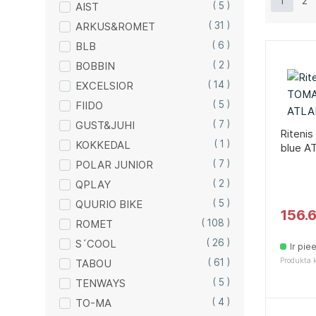
1
2
AIST
( 5 )
ARKUS&ROMET
( 31 )
BLB
( 6 )
BOBBIN
( 2 )
EXCELSIOR
( 14 )
FIIDO
( 5 )
GUST&JUHI
( 7 )
Riteni
KOKKEDAL
( 1 )
blue A
POLAR JUNIOR
( 7 )
QPLAY
( 2 )
QUURIO BIKE
( 5 )
156.
ROMET
( 108 )
S´COOL
( 26 )
Ir pie
Produkta 
TABOU
( 61 )
TENWAYS
( 5 )
TO-MA
( 4 )