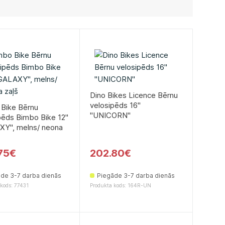
Dino Bikes Licence Bērnu
velosipēds 16''
Bike Bērnu
''UNICORN''
pēds Bimbo Bike 12''
XY'', melns/ neona
75€
202.80€
de 3-7 darba dienās
Piegāde 3-7 darba dienās
kods: 77431
Produkta kods: 164R-UN