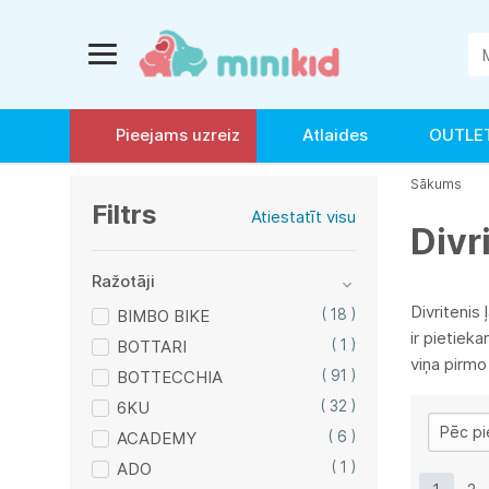
Pieejams uzreiz
Atlaides
OUTLE
Sākums
Filtrs
Atiestatīt visu
Divr
Ražotāji
Divritenis 
BIMBO BIKE
( 18 )
ir pietiek
BOTTARI
( 1 )
viņa pirmo
BOTTECCHIA
( 91 )
6KU
( 32 )
ACADEMY
( 6 )
ADO
( 1 )