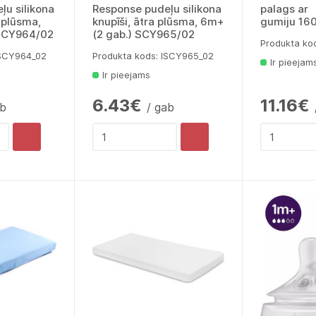
ļu silikona
Response pudeļu silikona
palags ar
a plūsma,
knupīši, ātra plūsma, 6m+
gumiju 16
 SCY964/02
(2 gab.) SCY965/02
Produkta ko
lSCY964_02
Produkta kods: lSCY965_02
Ir pieejam
Ir pieejams
6.43€
11.16€
ab
/ gab