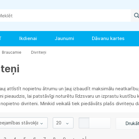
T
Ikdienai
Jaunumi
Dāvanu kartes
Braucamie
Divriteņi
iteņi
ļauj attīstīt nopietnu ātrumu un ļauj izbaudīt maksimālu neatkarību,
ami pieaudzis, lai patstāvīgi noturētu līdzsvaru un izprastu kustīb
 nopietno divriteni. Minikid veikalā tiek piedāvāts plašs divrite
Drukā