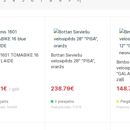
3
4
5
6
7
8
9
>
>|
s 1601 TOMABIKE 16
Bottari Sieviešu
TLAIDE
velosipēds 28'' ''PISA'',
Bimbo 
oranžs
velosi
''GALA
zaļš
61€
238.79€
148.
/ gab
ejams
Ir pieejams
Piegā
kods: 54688
Produkta kods: 77019
Produkta 