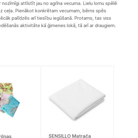
 ir nozīmīgi attīstīt jau no agrīna vecuma. Lielu lomu spēlē
bu uz ceļa. Pienākot konkrētam vecumam, bērns spēs
cāk palīdzēs arī tiesību iegūšanā. Protams, tas viss
iedēšanās aktivitāte kā ģimenes lokā, tā arī ar draugiem.
SENSILLO Matrača
ilnas