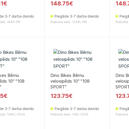
81€
148.75€
148.
de 3-7 darba dienās
Piegāde 3-7 darba dienās
Piegā
kods: 144R-PW
Produkta kods: 124RL-PW
Produkta
kes Bērnu
Dino Bikes Bērnu
Dino B
ēds 10'' ''108
velosipēds 10'' ''108
velosip
'
SPORT''
SPORT
75€
123.75€
123.
de 3-7 darba dienās
Piegāde 3-7 darba dienās
Piegā
kods: 108FL-0506
Produkta kods: 108L-0509
Produkta