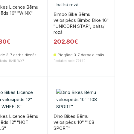
ikes Licence Bērnu
ēds 16'' ''WINX''
Bimbo Bike Bērnu
velosipēds Bimbo Bike 16''
''UNICORN STAR'', balts/
rozā
80€
202.80€
de 3-7 darba dienās
Piegāde 3-7 darba dienās
 kods: 164R-WX7
Produkta kods: 77440
ikes Licence Bērnu
Dino Bikes Bērnu
pēds 12'' ''HOT
velosipēds 10'' ''108
S''
SPORT''