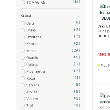
TOMABIKE
( 13 )
Krāsa
Balts
( 18 )
Dino Bi
Brūns
( 2 )
velosi
BLUEY
Dzeltens
( 7 )
Koraļļu
( 2 )
Melns
( 28 )
190.
Oranžs
( 5 )
Pelēks
( 9 )
Piegā
Produkta 
Piparmētru
( 2 )
Rozā
( 21 )
Sarkans
( 16 )
Tirkīzs
( 5 )
Violets
( 5 )
Zaļš
( 16 )