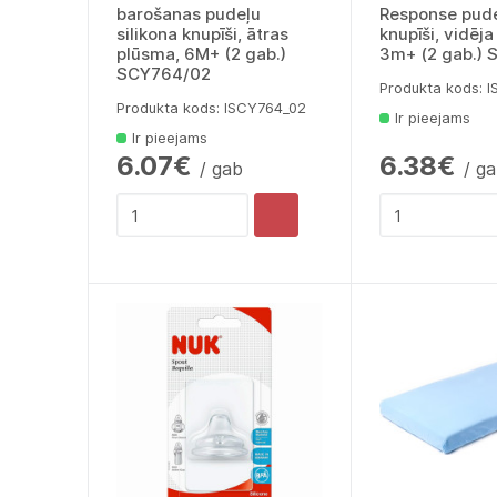
barošanas pudeļu
Response pude
silikona knupīši, ātras
knupīši, vidēj
plūsma, 6M+ (2 gab.)
3m+ (2 gab.)
SCY764/02
Produkta kods: 
Produkta kods: lSCY764_02
Ir pieejams
Ir pieejams
6.07€
6.38€
/ gab
/ g