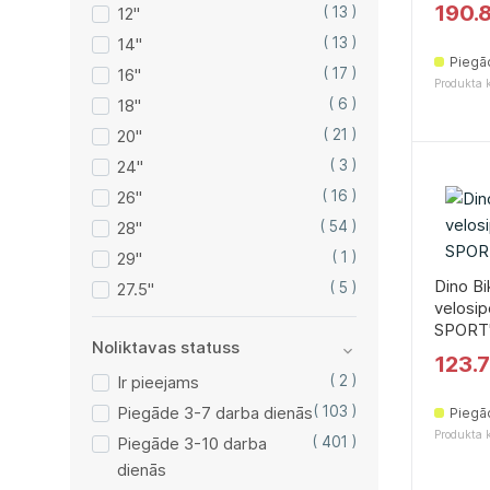
190.
12"
( 13 )
14"
( 13 )
Piegā
16"
( 17 )
Produkta 
18"
( 6 )
20"
( 21 )
24"
( 3 )
26"
( 16 )
28"
( 54 )
29"
( 1 )
Dino Bi
27.5"
( 5 )
velosip
SPORT'
Noliktavas statuss
123.
Ir pieejams
( 2 )
Piegāde 3-7 darba dienās
( 103 )
Piegā
Produkta 
Piegāde 3-10 darba
( 401 )
dienās