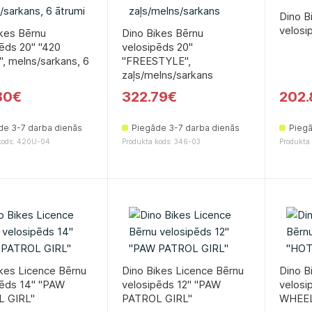
Dino B
velosip
kes Bērnu
Dino Bikes Bērnu
ēds 20'' ''420
velosipēds 20''
, melns/sarkans, 6
''FREESTYLE'',
zaļs/melns/sarkans
80€
322.79€
202.
de 3-7 darba dienās
Piegāde 3-7 darba dienās
Piegā
kods: 420U-04
Produkta kods: 346-03
Produkta
kes Licence Bērnu
Dino Bikes Licence Bērnu
Dino B
ēds 14'' ''PAW
velosipēds 12'' ''PAW
velosi
 GIRL''
PATROL GIRL''
WHEEL