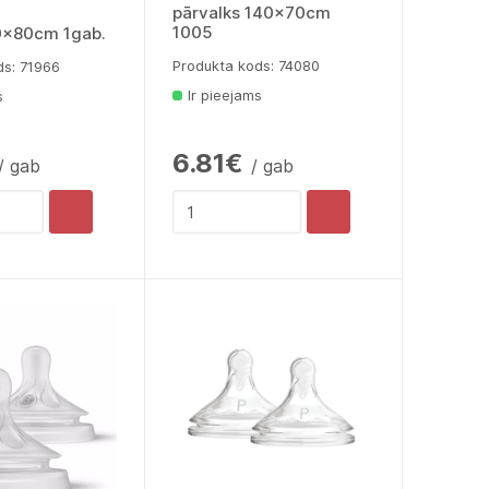
pārvalks 140x70cm
1005
0x80cm 1gab.
Produkta kods: 74080
ds: 71966
Ir pieejams
s
6.81€
/ gab
/ gab