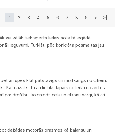
1
2
3
4
5
6
7
8
9
>
>|
vai vēlāk tiek sperts lielais solis tā iegādē.
cionāli ieguvumi. Turklāt, pēc konkrēta posma tas jau
bet arī spēs kļūt patstāvīgs un neatkarīgs no citiem.
ts. Kā mazāks, tā arī lielāks ķipars noteikti novērtēs
ī par drošību, ko sniedz ceļu un elkoņu sargi, kā arī
uzlabot dažādas motorās prasmes kā balansu un