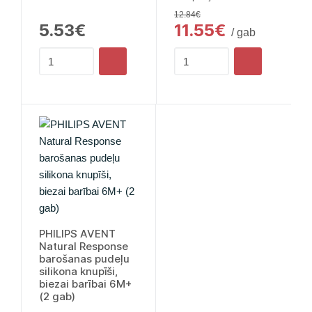
12.84€
5.53€
11.55€
/ gab
PHILIPS AVENT
Natural Response
barošanas pudeļu
silikona knupīši,
biezai barībai 6M+
(2 gab)