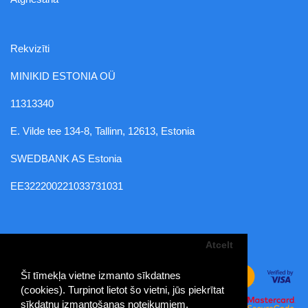
Rekvizīti
MINIKID ESTONIA OÜ
11313340
E. Vilde tee 134-8, Tallinn, 12613, Estonia
SWEDBANK AS Estonia
EE322200221033731031
Atcelt
Šī tīmekļa vietne izmanto sīkdatnes
(cookies). Turpinot lietot šo vietni, jūs piekrītat
sīkdatņu izmantošanas noteikumiem.