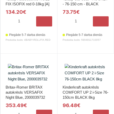
FIX ISOFIX red 0-18kg [A]
- 76-150 cm - BLACK
134.20€
73.75€
Piegāde 5-7 darba dienās
Piegāde 5-7 darba dienās
Produkta kods: 4BABY-ROLLFIX.RED
Produkta kods: 5904811710057
Britax-Romer BRITAX
Kinderkraft autokrēsls
autokrēsls VERSAFIX
COMFORT UP 2 i-Size 76-
Night Blue, 2000039732
150cm BLACK 8kg
353.49€
96.48€