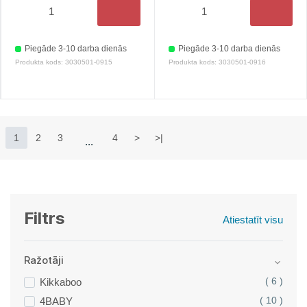
Piegāde 3-10 darba dienās
Piegāde 3-10 darba dienās
Produkta kods: 3030501-0915
Produkta kods: 3030501-0916
1
2
3
4
>
>|
Filtrs
Atiestatīt visu
Ražotāji
Kikkaboo
( 6 )
4BABY
( 10 )