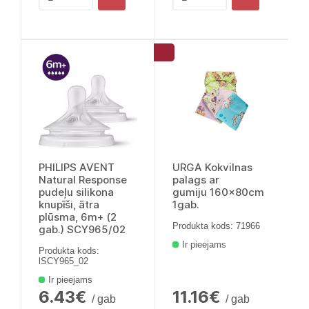
PHILIPS AVENT
URGA Kokvilnas
Natural Response
palags ar
pudeļu silikona
gumiju 160x80cm
knupīši, ātra
1gab.
plūsma, 6m+ (2
Produkta kods: 71966
gab.) SCY965/02
Ir pieejams
Produkta kods:
lSCY965_02
Ir pieejams
6.43€
11.16€
/ gab
/ gab