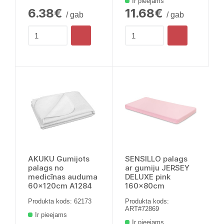
Ir pieejams
6.38€
11.68€
/ gab
/ gab
AKUKU Gumijots
SENSILLO palags
palags no
ar gumiju JERSEY
medicīnas auduma
DELUXE pink
60x120cm A1284
160x80cm
Produkta kods: 62173
Produkta kods:
ART#72869
Ir pieejams
Ir pieejams