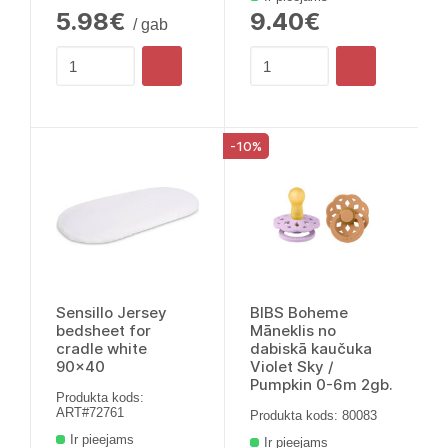
5.98€
9.40€
/ gab
-10%
Sensillo Jersey
BIBS Boheme
bedsheet for
Māneklis no
cradle white
dabiskā kaučuka
90x40
Violet Sky /
Pumpkin 0-6m 2gb.
Produkta kods:
ART#72761
Produkta kods: 80083
Ir pieejams
Ir pieejams