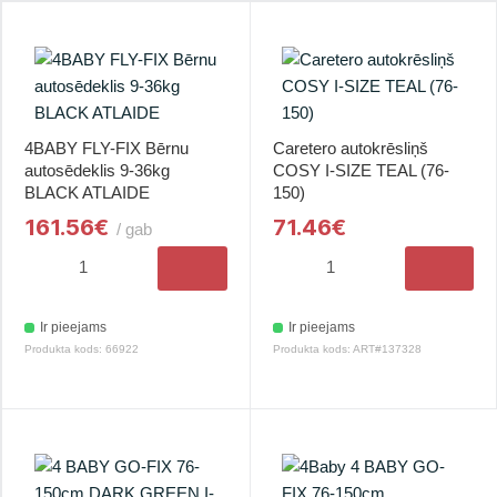
4BABY FLY-FIX Bērnu
Caretero autokrēsliņš
autosēdeklis 9-36kg
COSY I-SIZE TEAL (76-
BLACK ATLAIDE
150)
161.56€
71.46€
/ gab
Ir pieejams
Ir pieejams
Produkta kods: 66922
Produkta kods: ART#137328