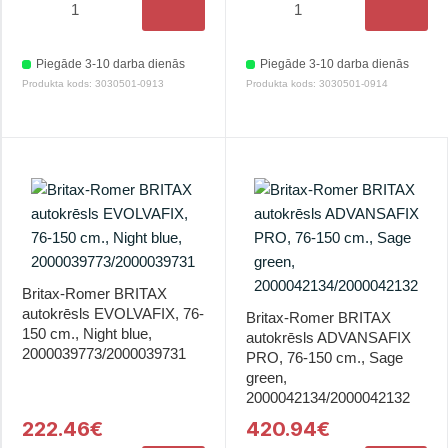
Piegāde 3-10 darba dienās
Piegāde 3-10 darba dienās
Produkta kods: 3030501-0913
Produkta kods: 3030501-0914
Britax-Romer BRITAX
autokrēsls EVOLVAFIX, 76-
Britax-Romer BRITAX
150 cm., Night blue,
autokrēsls ADVANSAFIX
2000039773/2000039731
PRO, 76-150 cm., Sage
green,
2000042134/2000042132
222.46€
420.94€