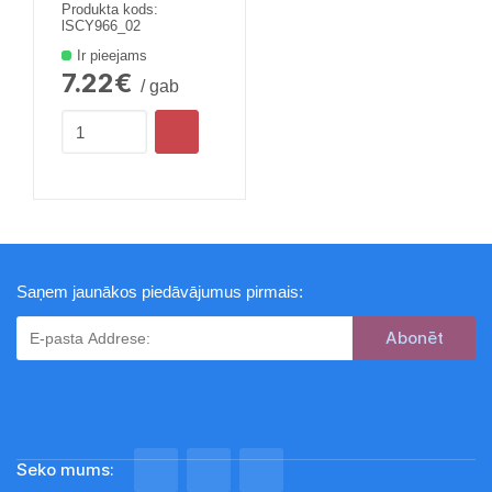
Produkta kods:
lSCY966_02
Ir pieejams
7.22€
/ gab
Saņem jaunākos piedāvājumus pirmais:
Subscribe
Seko mums: