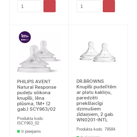
DR.BROWNS
PHILIPS AVENT
Knupīši pudelītēm
Natural Response
ar platu kakliņu,
pudeļu silikona
paredzēti
knupīši, lēna
priekšlaicīgi
plūsma, 1M+ (2
dzimušiem
gab.) SCY963/02
zīdaiņiem, 2 gab.
Produkta kods:
WN0201-INTL
lSCY963_02
Produkta kods: 79584
Ir pieejams