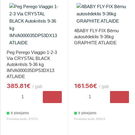
4BABY FLY-FIX Bērnu
autosēdeklis 9-36kg
GRAPHITE ATLAIDE
Peg Perego Viaggio 1-2-3
Via CRYSTAL BLACK
Autokrēsls 9-36 kg
IMVA000035DP53DX13
ATLAIDE
385.81€
161.56€
/ gab
/ gab
Ir pieejams
Ir pieejams
Produkta kods: 67670
Produkta kods: 66923