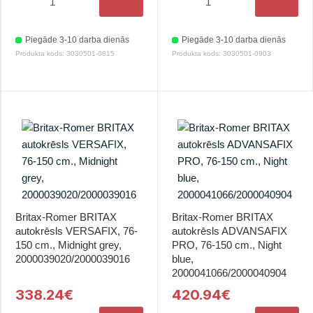
Piegāde 3-10 darba dienās
Piegāde 3-10 darba dienās
Produkta kods: 3030501-0815
Produkta kods: 3030501-0903
Britax-Romer BRITAX
Britax-Romer BRITAX
autokrēsls VERSAFIX, 76-
autokrēsls ADVANSAFIX
150 cm., Midnight grey,
PRO, 76-150 cm., Night
2000039020/2000039016
blue,
2000041066/2000040904
338.24€
420.94€