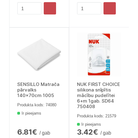
SENSILLO Matrača
NUK FIRST CHOICE
pārvalks
silikona snīpītis
140x70cm 1005
mācību pudelītei
6+m 1gab. SD64
Produkta kods: 74080
750408
Ir pieejams
Produkta kods: 21579
Ir pieejams
6.81€
3.42€
/ gab
/ gab