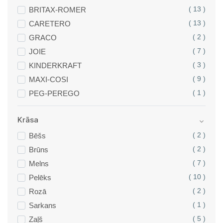
BRITAX-ROMER
( 13 )
CARETERO
( 13 )
GRACO
( 2 )
JOIE
( 7 )
KINDERKRAFT
( 3 )
MAXI-COSI
( 9 )
PEG-PEREGO
( 1 )
Krāsa
Bēšs
( 2 )
Brūns
( 2 )
Melns
( 7 )
Pelēks
( 10 )
Rozā
( 2 )
Sarkans
( 1 )
Zaļš
( 5 )