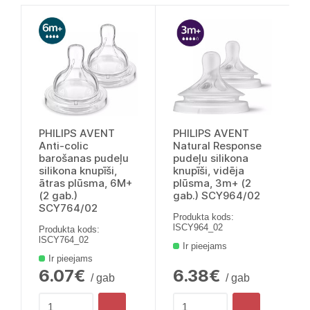
PHILIPS AVENT
PHILIPS AVENT
Anti-colic
Natural Response
barošanas pudeļu
pudeļu silikona
silikona knupīši,
knupīši, vidēja
ātras plūsma, 6M+
plūsma, 3m+ (2
(2 gab.)
gab.) SCY964/02
SCY764/02
Produkta kods:
lSCY964_02
Produkta kods:
lSCY764_02
Ir pieejams
Ir pieejams
6.07€
6.38€
/ gab
/ gab