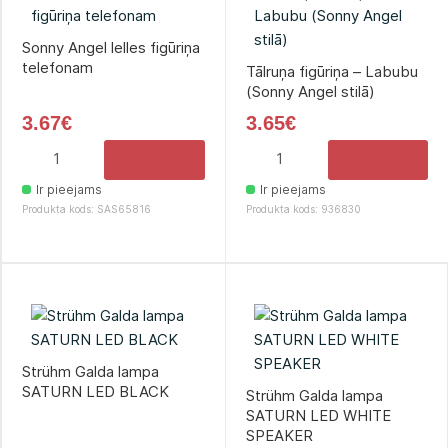
Sonny Angel lelles figūriņa
telefonam
Tālruņa figūriņa – Labubu
(Sonny Angel stilā)
3.67€
3.65€
Ir pieejams
Ir pieejams
Produkta kods: SAS65816
Produkta kods: 936830
Strühm Galda lampa
SATURN LED BLACK
Strühm Galda lampa
SATURN LED WHITE
SPEAKER