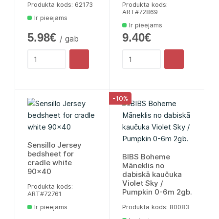
Produkta kods: 62173
Produkta kods:
ART#72869
Ir pieejams
Ir pieejams
5.98€
9.40€
/ gab
-10%
Sensillo Jersey
bedsheet for
BIBS Boheme
cradle white
Māneklis no
90x40
dabiskā kaučuka
Violet Sky /
Produkta kods:
Pumpkin 0-6m 2gb.
ART#72761
Ir pieejams
Produkta kods: 80083