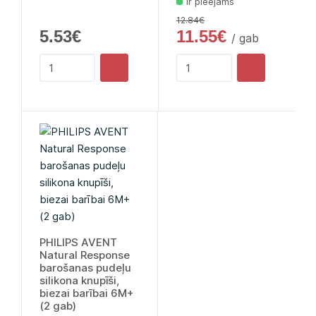
Ir pieejams
12.84€
5.53€
11.55€
/ gab
PHILIPS AVENT
Natural Response
barošanas pudeļu
silikona knupīši,
biezai barībai 6M+
(2 gab)