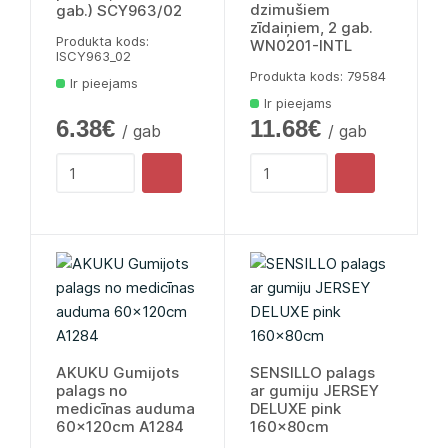
dzimušiem
gab.) SCY963/02
zīdaiņiem, 2 gab.
Produkta kods:
WN0201-INTL
lSCY963_02
Produkta kods: 79584
Ir pieejams
Ir pieejams
6.38€
11.68€
/ gab
/ gab
AKUKU Gumijots
SENSILLO palags
palags no
ar gumiju JERSEY
medicīnas auduma
DELUXE pink
60x120cm A1284
160x80cm