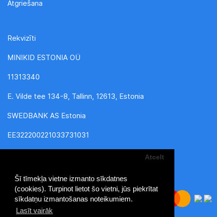
Atgriešana
Rekvizīti
MINIKID ESTONIA OÜ
11313340
E. Vilde tee 134-8, Tallinn, 12613, Estonia
SWEDBANK AS Estonia
EE322200221033731031
Atcelt
Šī tīmekļa vietne izmanto sīkdatnes
(cookies). Turpinot lietot šo vietni, jūs piekrītat
sīkdatņu izmantošanas noteikumiem.
Lasīt vairāk