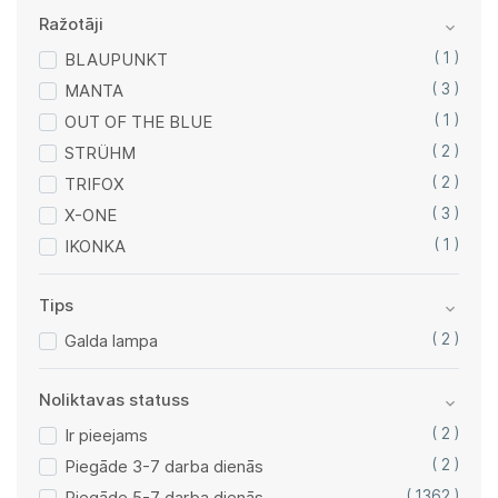
Ražotāji
BLAUPUNKT
( 1 )
MANTA
( 3 )
OUT OF THE BLUE
( 1 )
STRÜHM
( 2 )
TRIFOX
( 2 )
X-ONE
( 3 )
IKONKA
( 1 )
Tips
Galda lampa
( 2 )
Noliktavas statuss
Ir pieejams
( 2 )
Piegāde 3-7 darba dienās
( 2 )
Piegāde 5-7 darba dienās
( 1362 )