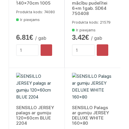
140x70cm 1005
mācību pudelītei
6+m 1gab. SD64
Produkta kods: 74080
750408
Ir pieejams
Produkta kods: 21579
Ir pieejams
6.81€
3.42€
/ gab
/ gab
SENSILLO JERSEY
SENSILLO Palags
palags ar gumiju
ar gumiju JERSEY
120x60cm BLUE
DELUXE WHITE
2204
160x80