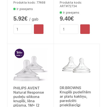
Produkta kods: 77468
Produkta kods:
ART#72734
Ir pieejams
Ir pieejams
5.92€
9.40€
/ gab
DR.BROWNS
PHILIPS AVENT
Knupīši pudelītēm
Natural Response
ar platu kakliņu,
pudeļu silikona
paredzēti
knupīši, lēna
priekšlaicīgi
plūsma, 1M+ (2