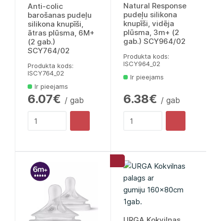
Natural Response
Anti-colic
pudeļu silikona
barošanas pudeļu
knupīši, vidēja
silikona knupīši,
plūsma, 3m+ (2
ātras plūsma, 6M+
gab.) SCY964/02
(2 gab.)
SCY764/02
Produkta kods:
lSCY964_02
Produkta kods:
lSCY764_02
Ir pieejams
Ir pieejams
6.07€
6.38€
/ gab
/ gab
URGA Kokvilnas