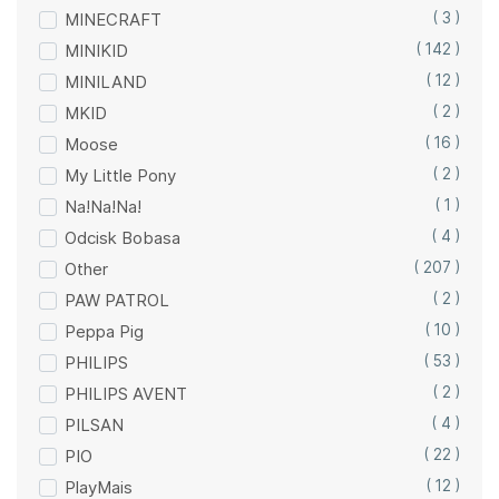
MINECRAFT
( 3 )
MINIKID
( 142 )
MINILAND
( 12 )
MKID
( 2 )
Moose
( 16 )
My Little Pony
( 2 )
Na!Na!Na!
( 1 )
Odcisk Bobasa
( 4 )
Other
( 207 )
PAW PATROL
( 2 )
Peppa Pig
( 10 )
PHILIPS
( 53 )
PHILIPS AVENT
( 2 )
PILSAN
( 4 )
PIO
( 22 )
PlayMais
( 12 )