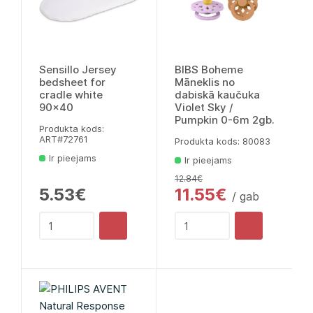
Sensillo Jersey
BIBS Boheme
bedsheet for
Māneklis no
cradle white
dabiskā kaučuka
90x40
Violet Sky /
Pumpkin 0-6m 2gb.
Produkta kods:
ART#72761
Produkta kods: 80083
Ir pieejams
Ir pieejams
12.84€
5.53€
11.55€
/ gab