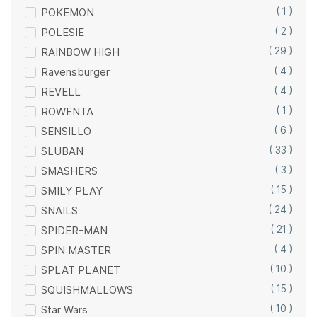
POKEMON
( 1 )
POLESIE
( 2 )
RAINBOW HIGH
( 29 )
Ravensburger
( 4 )
REVELL
( 4 )
ROWENTA
( 1 )
SENSILLO
( 6 )
SLUBAN
( 33 )
SMASHERS
( 3 )
SMILY PLAY
( 15 )
SNAILS
( 24 )
SPIDER-MAN
( 21 )
SPIN MASTER
( 4 )
SPLAT PLANET
( 10 )
SQUISHMALLOWS
( 15 )
Star Wars
( 10 )