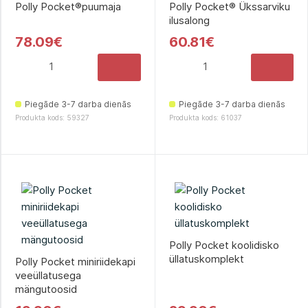
Polly Pocket®puumaja
Polly Pocket® Ükssarviku
ilusalong
78.09€
60.81€
Piegāde 3-7 darba dienās
Piegāde 3-7 darba dienās
Produkta kods: 59327
Produkta kods: 61037
Polly Pocket koolidisko
üllatuskomplekt
Polly Pocket miniriidekapi
veeüllatusega
mängutoosid