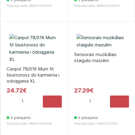
Produkta kods: #MRI/5914444
Produkta kods: #MRI/5914445
Sensorais muzikālais
staigulis mazulim
Canpol 78/016 Mum fit
biustonosz do karmienia i
odciągania XL
24.72€
27.29€
Ir pieejams
Ir pieejams
Produkta kods: #MRI/5914446
Produkta kods: HW22122993