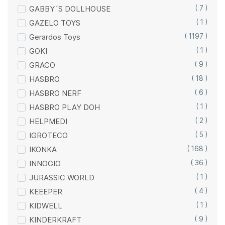
GABBY´S DOLLHOUSE
( 7 )
GAZELO TOYS
( 1 )
Gerardos Toys
( 1197 )
GOKI
( 1 )
GRACO
( 9 )
HASBRO
( 18 )
HASBRO NERF
( 6 )
HASBRO PLAY DOH
( 1 )
HELPMEDI
( 2 )
IGROTECO
( 5 )
IKONKA
( 168 )
INNOGIO
( 36 )
JURASSIC WORLD
( 1 )
KEEEPER
( 4 )
KIDWELL
( 1 )
KINDERKRAFT
( 9 )