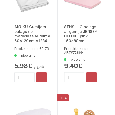
AKUKU Gumijots
SENSILLO palags
palags no
ar gumiju JERSEY
medicīnas auduma
DELUXE pink
60x120cm A1284
160x80cm
Produkta kods: 62173
Produkta kods:
ART#72869
Ir pieejams
Ir pieejams
5.98€
9.40€
/ gab
-10%