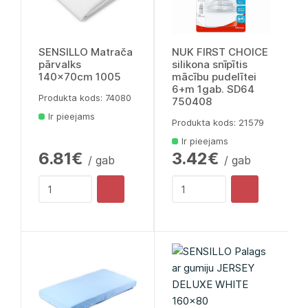
SENSILLO Matrača
NUK FIRST CHOICE
pārvalks
silikona snīpītis
140x70cm 1005
mācību pudelītei
6+m 1gab. SD64
Produkta kods: 74080
750408
Ir pieejams
Produkta kods: 21579
Ir pieejams
6.81€
3.42€
/ gab
/ gab