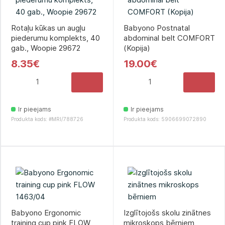
Rotaļu kūkas un augļu
Babyono Postnatal
piederumu komplekts, 40
abdominal belt COMFORT
gab., Woopie 29672
(Kopija)
8.35€
19.00€
Ir pieejams
Ir pieejams
Produkta kods: #MRI/788726
Produkta kods: 5906699072890
Babyono Ergonomic
Izglītojošs skolu zinātnes
training cup pink FLOW
mikroskops bērniem