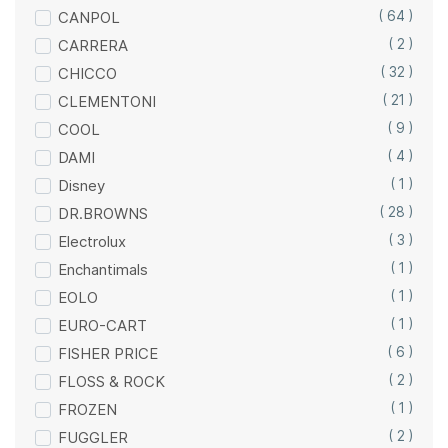
CANPOL
( 64 )
CARRERA
( 2 )
CHICCO
( 32 )
CLEMENTONI
( 21 )
COOL
( 9 )
DAMI
( 4 )
Disney
( 1 )
DR.BROWNS
( 28 )
Electrolux
( 3 )
Enchantimals
( 1 )
EOLO
( 1 )
EURO-CART
( 1 )
FISHER PRICE
( 6 )
FLOSS & ROCK
( 2 )
FROZEN
( 1 )
FUGGLER
( 2 )