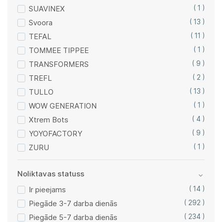
SUAVINEX
( 1 )
Svoora
( 13 )
TEFAL
( 11 )
TOMMEE TIPPEE
( 1 )
TRANSFORMERS
( 9 )
TREFL
( 2 )
TULLO
( 13 )
WOW GENERATION
( 1 )
Xtrem Bots
( 4 )
YOYOFACTORY
( 9 )
ZURU
( 1 )
Noliktavas statuss
Ir pieejams
( 14 )
Piegāde 3-7 darba dienās
( 292 )
Piegāde 5-7 darba dienās
( 234 )