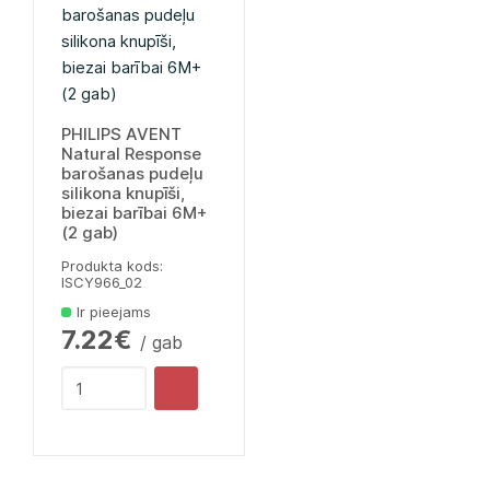
PHILIPS AVENT
Natural Response
barošanas pudeļu
silikona knupīši,
biezai barībai 6M+
(2 gab)
Produkta kods:
lSCY966_02
Ir pieejams
7.22€
/ gab