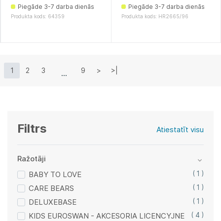
Piegāde 3-7 darba dienās
Piegāde 3-7 darba dienās
Produkta kods: 64359
Produkta kods: HR2665/96
1
2
3
9
>
>|
Filtrs
Atiestatīt visu
Ražotāji
BABY TO LOVE
( 1 )
CARE BEARS
( 1 )
DELUXEBASE
( 1 )
KIDS EUROSWAN - AKCESORIA LICENCYJNE
( 4 )