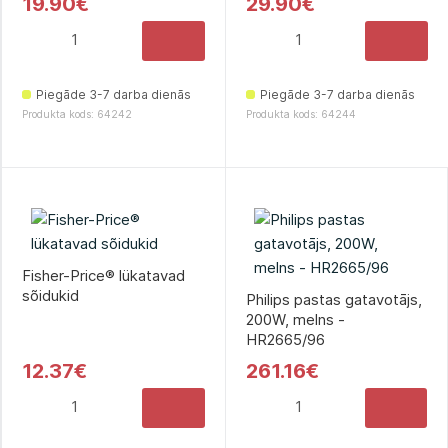
19.90€
29.90€
Piegāde 3-7 darba dienās
Piegāde 3-7 darba dienās
Produkta kods: 64242
Produkta kods: 64244
Fisher-Price® lükatavad
sõidukid
Philips pastas gatavotājs,
200W, melns -
HR2665/96
12.37€
261.16€