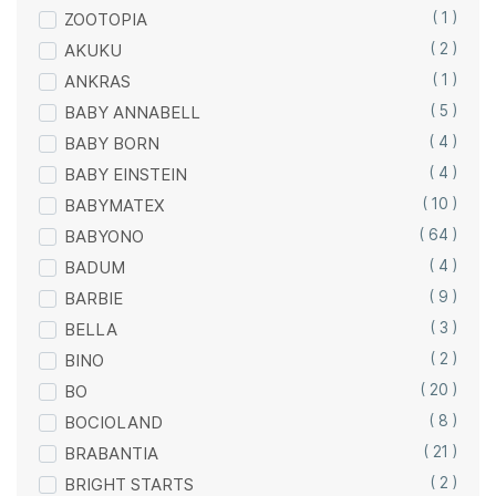
ZOOTOPIA
( 1 )
AKUKU
( 2 )
ANKRAS
( 1 )
BABY ANNABELL
( 5 )
BABY BORN
( 4 )
BABY EINSTEIN
( 4 )
BABYMATEX
( 10 )
BABYONO
( 64 )
BADUM
( 4 )
BARBIE
( 9 )
BELLA
( 3 )
BINO
( 2 )
BO
( 20 )
BOCIOLAND
( 8 )
BRABANTIA
( 21 )
BRIGHT STARTS
( 2 )