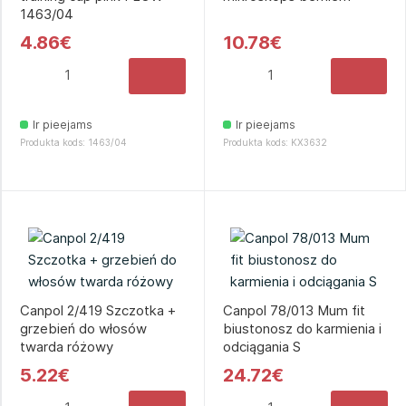
1463/04
4.86€
10.78€
Ir pieejams
Ir pieejams
Produkta kods: 1463/04
Produkta kods: KX3632
Canpol 2/419 Szczotka +
Canpol 78/013 Mum fit
grzebień do włosów
biustonosz do karmienia i
twarda różowy
odciągania S
5.22€
24.72€