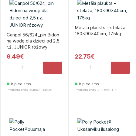
Metāla plaukts – stelāža,
180x90x40cm, 175kg
Canpol 56/624_pin Bidon
na wodę dla dzieci od 2,5
r.ż. JUNIOR różowy
9.49€
22.75€
Ir pieejams
Ir pieejams
Produkta kods: #MRI/5914635
Produkta kods: ART#180118