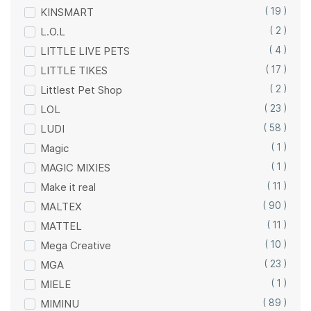
KINSMART
( 19 )
L.O.L
( 2 )
LITTLE LIVE PETS
( 4 )
LITTLE TIKES
( 17 )
Littlest Pet Shop
( 2 )
LOL
( 23 )
LUDI
( 58 )
Magic
( 1 )
MAGIC MIXIES
( 1 )
Make it real
( 11 )
MALTEX
( 90 )
MATTEL
( 11 )
Mega Creative
( 10 )
MGA
( 23 )
MIELE
( 1 )
MIMINU
( 89 )