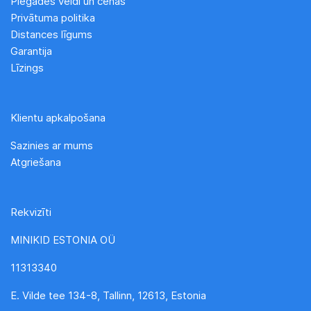
Piegādes veidi un cenas
Privātuma politika
Distances līgums
Garantija
Līzings
Klientu apkalpošana
Sazinies ar mums
Atgriešana
Rekvizīti
MINIKID ESTONIA OÜ
11313340
E. Vilde tee 134-8, Tallinn, 12613, Estonia