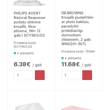
DR.BROWNS
PHILIPS AVENT
Knupīši pudelītēm
Natural Response
ar platu kakliņu,
pudeļu silikona
paredzēti
knupīši, lēna
priekšlaicīgi
plūsma, 1M+ (2
dzimušiem
gab.) SCY963/02
zīdaiņiem, 2 gab.
Produkta kods:
WN0201-INTL
lSCY963_02
Produkta kods: 79584
Ir pieejams
Ir pieejams
6.38€
11.68€
/ gab
/ gab