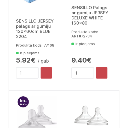
SENSILLO Palags
ar gumiju JERSEY
DELUXE WHITE
SENSILLO JERSEY
160x80
palags ar gumiju
120x60cm BLUE
Produkta kods:
2204
ART#72734
Ir pieejams
Produkta kods: 77468
Ir pieejams
5.92€
9.40€
/ gab