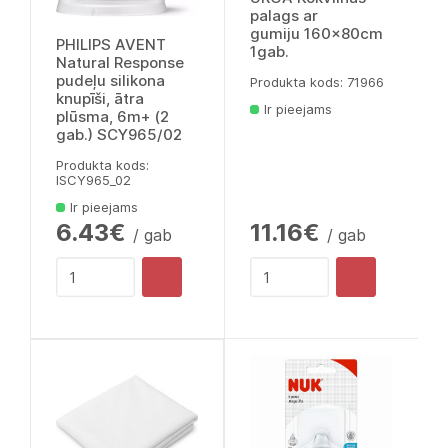
palags ar
gumiju 160x80cm
PHILIPS AVENT
1gab.
Natural Response
pudeļu silikona
Produkta kods: 71966
knupīši, ātra
Ir pieejams
plūsma, 6m+ (2
gab.) SCY965/02
Produkta kods:
lSCY965_02
Ir pieejams
6.43€
11.16€
/ gab
/ gab