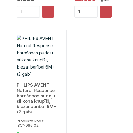
PHILIPS AVENT
Natural Response
barošanas pudeļu
silikona knupīši,
biezai barībai 6M+
(2 gab)
Produkta kods:
lSCY966_02