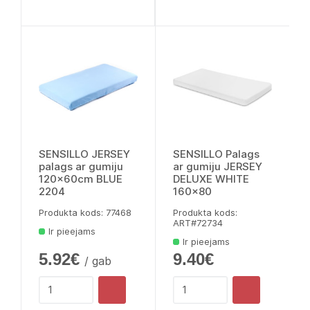
SENSILLO JERSEY
SENSILLO Palags
palags ar gumiju
ar gumiju JERSEY
120x60cm BLUE
DELUXE WHITE
2204
160x80
Produkta kods: 77468
Produkta kods:
ART#72734
Ir pieejams
Ir pieejams
5.92€
9.40€
/ gab