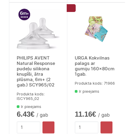
PHILIPS AVENT
URGA Kokvilnas
Natural Response
palags ar
pudeļu silikona
gumiju 160x80cm
knupīši, ātra
1gab.
plūsma, 6m+ (2
Produkta kods: 71966
gab.) SCY965/02
Ir pieejams
Produkta kods:
lSCY965_02
Ir pieejams
6.43€
11.16€
/ gab
/ gab