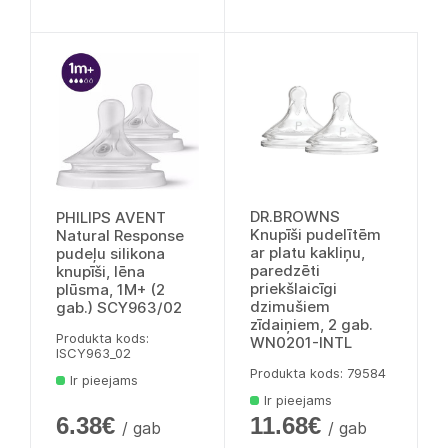
DR.BROWNS
PHILIPS AVENT
Knupīši pudelītēm
Natural Response
ar platu kakliņu,
pudeļu silikona
paredzēti
knupīši, lēna
priekšlaicīgi
plūsma, 1M+ (2
dzimušiem
gab.) SCY963/02
zīdaiņiem, 2 gab.
Produkta kods:
WN0201-INTL
lSCY963_02
Produkta kods: 79584
Ir pieejams
Ir pieejams
6.38€
11.68€
/ gab
/ gab