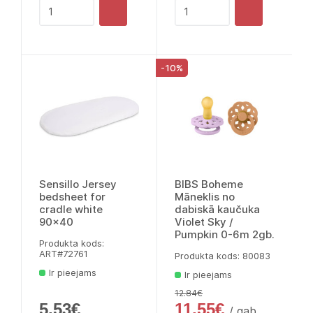
-10%
Sensillo Jersey
BIBS Boheme
bedsheet for
Māneklis no
cradle white
dabiskā kaučuka
90x40
Violet Sky /
Pumpkin 0-6m 2gb.
Produkta kods:
ART#72761
Produkta kods: 80083
Ir pieejams
Ir pieejams
12.84€
5.53€
11.55€
/ gab