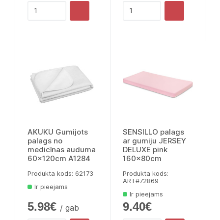
AKUKU Gumijots
SENSILLO palags
palags no
ar gumiju JERSEY
medicīnas auduma
DELUXE pink
60x120cm A1284
160x80cm
Produkta kods: 62173
Produkta kods:
ART#72869
Ir pieejams
Ir pieejams
5.98€
9.40€
/ gab