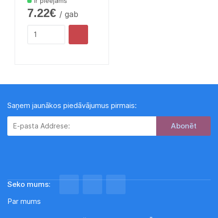
Ir pieejams
7.22€
/ gab
Saņem jaunākos piedāvājumus pirmais:
Subscribe
Seko mums:
Par mums