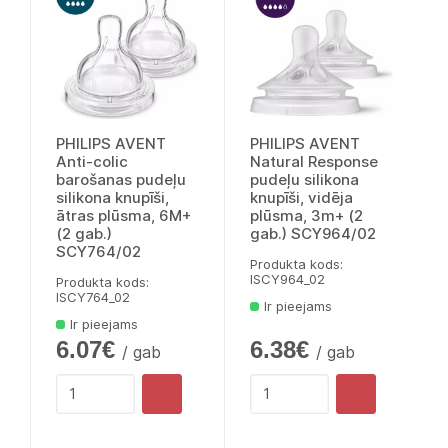
PHILIPS AVENT
PHILIPS AVENT
Anti-colic
Natural Response
barošanas pudeļu
pudeļu silikona
silikona knupīši,
knupīši, vidēja
ātras plūsma, 6M+
plūsma, 3m+ (2
(2 gab.)
gab.) SCY964/02
SCY764/02
Produkta kods:
lSCY964_02
Produkta kods:
lSCY764_02
Ir pieejams
Ir pieejams
6.07€
6.38€
/ gab
/ gab