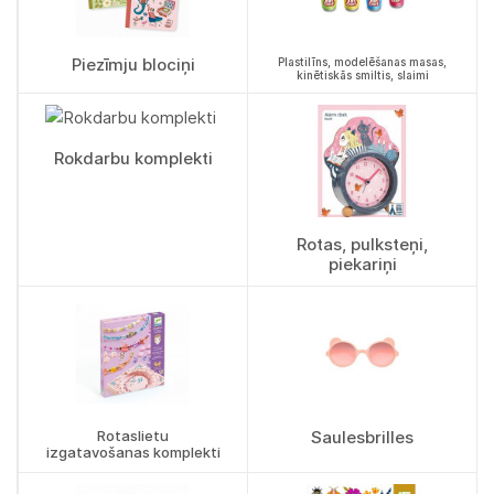
Piezīmju blociņi
Plastilīns, modelēšanas masas,
kinētiskās smiltis, slaimi
Rokdarbu komplekti
Rotas, pulksteņi,
piekariņi
Rotaslietu
Saulesbrilles
izgatavošanas komplekti