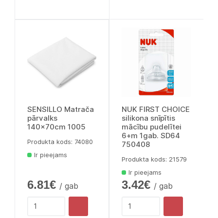
SENSILLO Matrača
NUK FIRST CHOICE
pārvalks
silikona snīpītis
140x70cm 1005
mācību pudelītei
6+m 1gab. SD64
Produkta kods: 74080
750408
Ir pieejams
Produkta kods: 21579
Ir pieejams
6.81€
3.42€
/ gab
/ gab