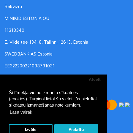
Rekvizīti
MINIKID ESTONIA OÜ
11313340
E. Vilde tee 134-8, Tallinn, 12613, Estonia
SWEDBANK AS Estonia
EE322200221033731031
Atcelt
Šī tīmekļa vietne izmanto sīkdatnes
(cookies). Turpinot lietot šo vietni, jūs piekrītat
sīkdatņu izmantošanas noteikumiem.
Lasīt vairāk
MiniKid - bērnu preču lielveikals © 2026
Izvēle
Piekrītu