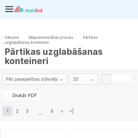
Sākums
Mājsaimniecības preces
Pārtikas
uzglabāšanas konteineri
Pārtikas uzglabāšanas
konteineri
Drukāt PDF
1
2
3
9
>
>|