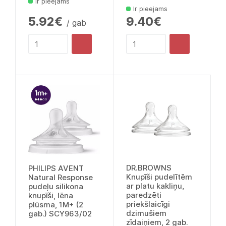
Ir pieejams
Ir pieejams
5.92€
9.40€
/ gab
DR.BROWNS
PHILIPS AVENT
Knupīši pudelītēm
Natural Response
ar platu kakliņu,
pudeļu silikona
paredzēti
knupīši, lēna
priekšlaicīgi
plūsma, 1M+ (2
dzimušiem
gab.) SCY963/02
zīdaiņiem, 2 gab.