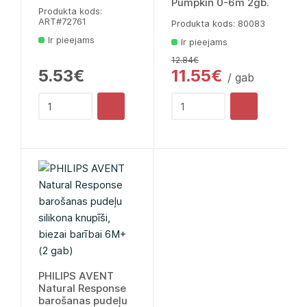
Pumpkin 0-6m 2gb.
Produkta kods:
ART#72761
Produkta kods: 80083
Ir pieejams
Ir pieejams
12.84€
5.53€
11.55€
/ gab
PHILIPS AVENT
Natural Response
barošanas pudeļu