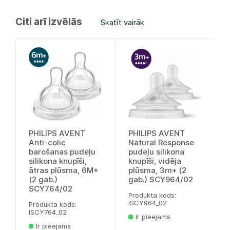
Citi arī izvēlās
Skatīt vairāk
PHILIPS AVENT
PHILIPS AVENT
Anti-colic
Natural Response
barošanas pudeļu
pudeļu silikona
silikona knupīši,
knupīši, vidēja
ātras plūsma, 6M+
plūsma, 3m+ (2
(2 gab.)
gab.) SCY964/02
SCY764/02
Produkta kods:
lSCY964_02
Produkta kods:
lSCY764_02
Ir pieejams
Ir pieejams