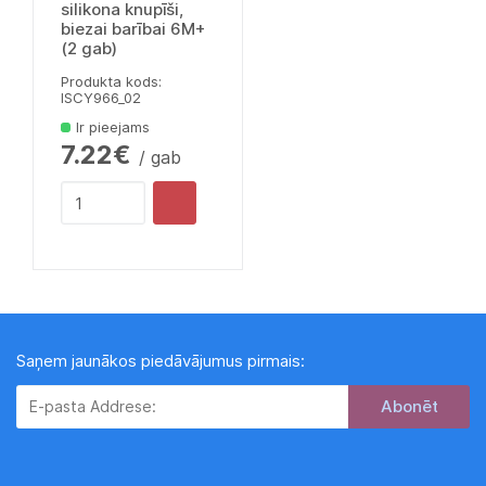
silikona knupīši,
biezai barībai 6M+
(2 gab)
Produkta kods:
lSCY966_02
Ir pieejams
7.22€
/ gab
Saņem jaunākos piedāvājumus pirmais:
Subscribe