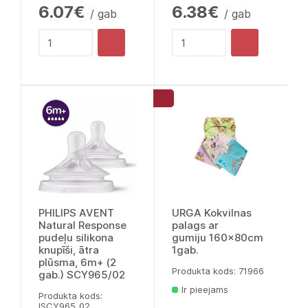
6.07€
6.38€
/ gab
/ gab
PHILIPS AVENT
URGA Kokvilnas
Natural Response
palags ar
pudeļu silikona
gumiju 160x80cm
knupīši, ātra
1gab.
plūsma, 6m+ (2
Produkta kods: 71966
gab.) SCY965/02
Ir pieejams
Produkta kods:
lSCY965_02