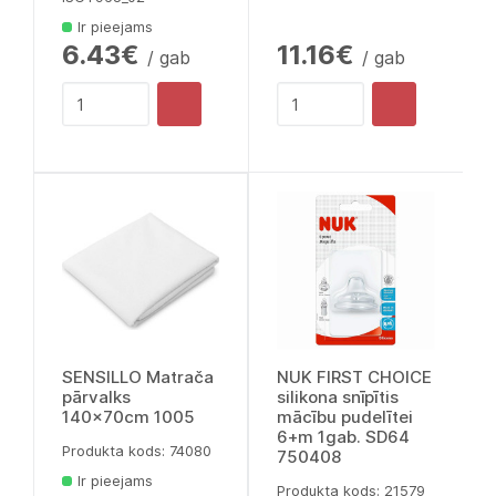
Ir pieejams
6.43€
11.16€
/ gab
/ gab
SENSILLO Matrača
NUK FIRST CHOICE
pārvalks
silikona snīpītis
140x70cm 1005
mācību pudelītei
6+m 1gab. SD64
Produkta kods: 74080
750408
Ir pieejams
Produkta kods: 21579