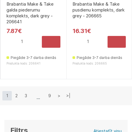
Brabantia Make & Take
Brabantia Make & Take
galda piederumu
pusdienu komplekts, dark
komplekts, dark grey -
grey - 206665
206641
7.87€
16.31€
Piegāde 3-7 darba dienās
Piegāde 3-7 darba dienās
Produkta kods: 206641
Produkta kods: 206665
1
2
3
9
>
>|
Filtrs
Atiestatīt visu