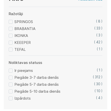
Ražotāji
SPRINGOS
( 8 )
BRABANTIA
( 33 )
IKONKA
( 3 )
KEEEPER
( 42 )
TEFAL
( 1 )
Noliktavas statuss
Ir pieejams
( 1 )
Piegāde 3-7 darba dienās
( 312 )
Piegāde 5-7 darba dienās
( 30 )
Piegāde 5-10 darba dienās
( 10 )
Izpārdots
( 4 )