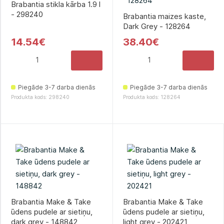
Brabantia stikla kārba 1.9 l
- 298240
Brabantia maizes kaste,
Dark Grey - 128264
14.54€
38.40€
Piegāde 3-7 darba dienās
Piegāde 3-7 darba dienās
Produkta kods: 298240
Produkta kods: 128264
Brabantia Make & Take
Brabantia Make & Take
ūdens pudele ar sietiņu,
ūdens pudele ar sietiņu,
dark grey - 148842
light grey - 202421