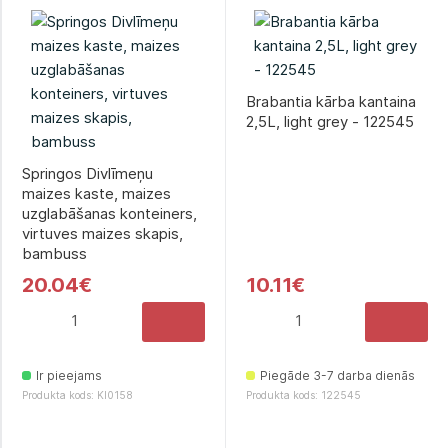
Brabantia kārba kantaina
2,5L, light grey - 122545
Springos Divlīmeņu
maizes kaste, maizes
uzglabāšanas konteiners,
virtuves maizes skapis,
bambuss
20.04€
10.11€
Ir pieejams
Piegāde 3-7 darba dienās
Produkta kods: KI0158
Produkta kods: 122545