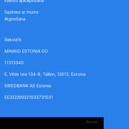
Klientu apkalpošana
Sazinies ar mums
Atgriešana
Rekvizīti
MINIKID ESTONIA OÜ
11313340
E. Vilde tee 134-8, Tallinn, 12613, Estonia
SWEDBANK AS Estonia
EE322200221033731031
Atcelt