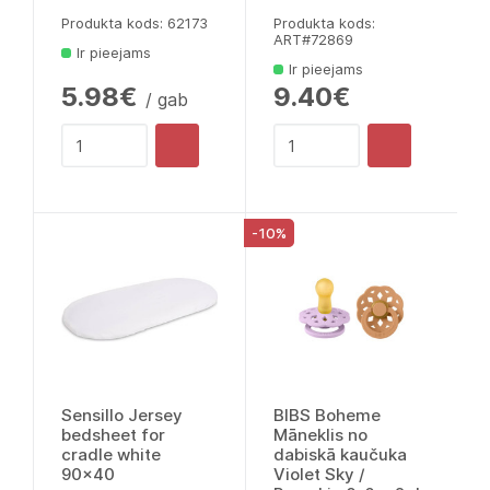
Produkta kods: 62173
Produkta kods:
ART#72869
Ir pieejams
Ir pieejams
5.98€
9.40€
/ gab
-10%
Sensillo Jersey
BIBS Boheme
bedsheet for
Māneklis no
cradle white
dabiskā kaučuka
90x40
Violet Sky /