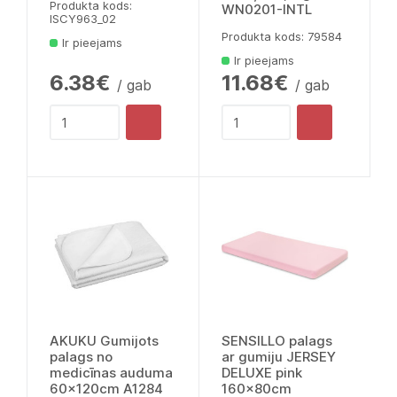
Produkta kods:
WN0201-INTL
lSCY963_02
Produkta kods: 79584
Ir pieejams
Ir pieejams
6.38€
11.68€
/ gab
/ gab
AKUKU Gumijots
SENSILLO palags
palags no
ar gumiju JERSEY
medicīnas auduma
DELUXE pink
60x120cm A1284
160x80cm