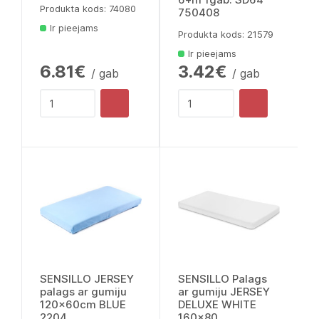
Produkta kods: 74080
750408
Ir pieejams
Produkta kods: 21579
Ir pieejams
6.81€
3.42€
/ gab
/ gab
SENSILLO JERSEY
SENSILLO Palags
palags ar gumiju
ar gumiju JERSEY
120x60cm BLUE
DELUXE WHITE
2204
160x80