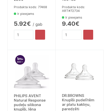
Produkta kods: 77468
Produkta kods:
ART#72734
Ir pieejams
Ir pieejams
5.92€
9.40€
/ gab
DR.BROWNS
PHILIPS AVENT
Knupīši pudelītēm
Natural Response
ar platu kakliņu,
pudeļu silikona
paredzēti
knupīši, lēna