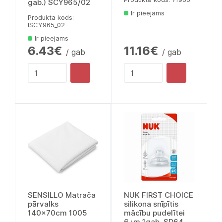
gab.) SCY965/02
Ir pieejams
Produkta kods:
lSCY965_02
Ir pieejams
6.43€
11.16€
/ gab
/ gab
SENSILLO Matrača
NUK FIRST CHOICE
pārvalks
silikona snīpītis
140x70cm 1005
mācību pudelītei
6+m 1gab. SD64