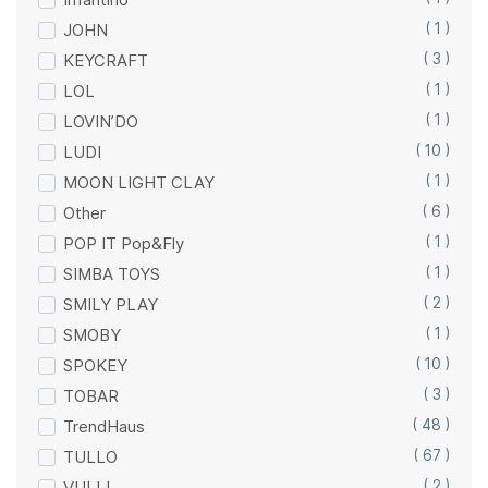
JOHN
( 1 )
KEYCRAFT
( 3 )
LOL
( 1 )
LOVIN’DO
( 1 )
LUDI
( 10 )
MOON LIGHT CLAY
( 1 )
Other
( 6 )
POP IT Pop&Fly
( 1 )
SIMBA TOYS
( 1 )
SMILY PLAY
( 2 )
SMOBY
( 1 )
SPOKEY
( 10 )
TOBAR
( 3 )
TrendHaus
( 48 )
TULLO
( 67 )
VULLI
( 2 )