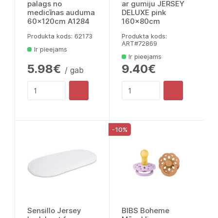
palags no
ar gumiju JERSEY
medicīnas auduma
DELUXE pink
60x120cm A1284
160x80cm
Produkta kods: 62173
Produkta kods:
ART#72869
Ir pieejams
Ir pieejams
5.98€
9.40€
/ gab
-10%
Sensillo Jersey
BIBS Boheme