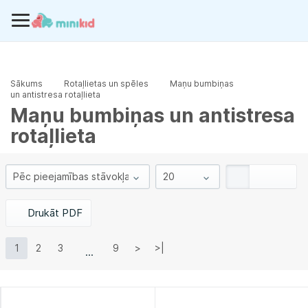
Sākums
Rotaļlietas un spēles
Maņu bumbiņas
un antistresa rotaļlieta
Maņu bumbiņas un antistresa
rotaļlieta
Drukāt PDF
1
2
3
9
>
>|