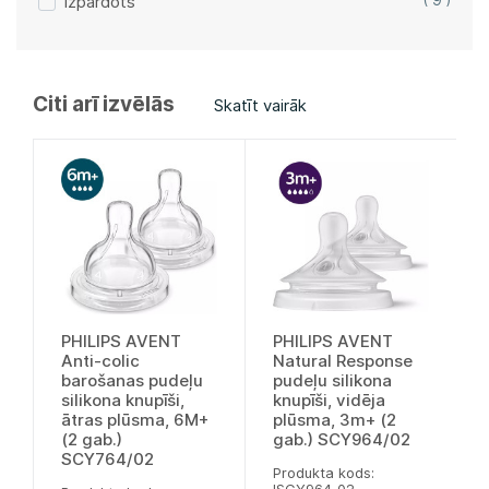
Izpārdots
( 9 )
Citi arī izvēlās
Skatīt vairāk
PHILIPS AVENT
PHILIPS AVENT
Anti-colic
Natural Response
barošanas pudeļu
pudeļu silikona
silikona knupīši,
knupīši, vidēja
ātras plūsma, 6M+
plūsma, 3m+ (2
(2 gab.)
gab.) SCY964/02
SCY764/02
Produkta kods: