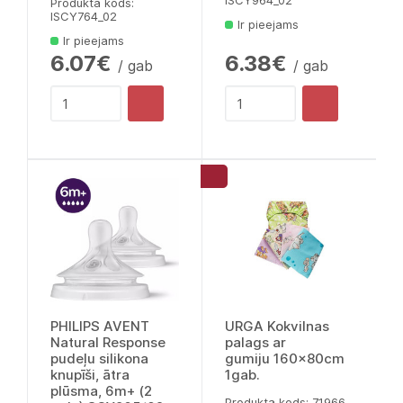
lSCY964_02
Produkta kods:
lSCY764_02
Ir pieejams
Ir pieejams
6.07€
6.38€
/ gab
/ gab
PHILIPS AVENT
URGA Kokvilnas
Natural Response
palags ar
pudeļu silikona
gumiju 160x80cm
knupīši, ātra
1gab.
plūsma, 6m+ (2
Produkta kods: 71966