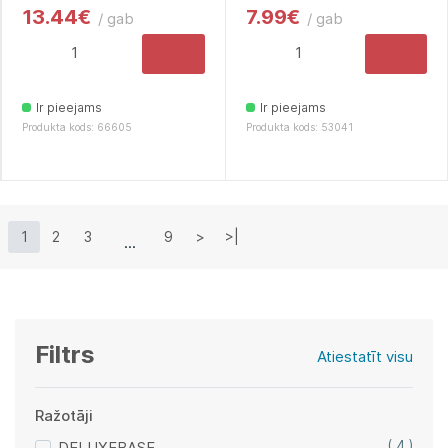
13.44€
7.99€
/ gab
/ gab
Ir pieejams
Ir pieejams
Produkta kods: 66605
Produkta kods: 53041
1
2
3
9
>
>|
Filtrs
Atiestatīt visu
Ražotāji
DELUXEBASE
( 4 )