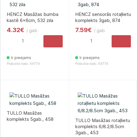
HENCZ Masāžas bumba
HENCZ sensorās rotaļlietu
kastē 6x6сm, 532 zila
komplekts 3gab, 874
4.32€
7.59€
/ gab
/ gab
Ir pieejams
Ir pieejams
Produkta kods: 69779
Produkta kods: 69778
TULLO Masāžas
komplekts 5gab., 458
TULLO Masāžas rotaļlietu
komplekts 6/8.2/8.5cm
3gab., 453