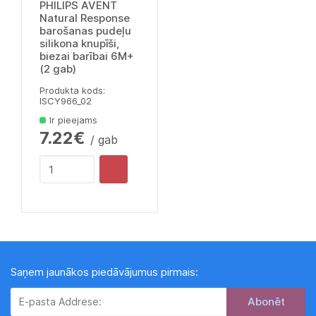
PHILIPS AVENT
Natural Response
barošanas pudeļu
silikona knupīši,
biezai barībai 6M+
(2 gab)
Produkta kods:
lSCY966_02
Ir pieejams
7.22€
/ gab
Saņem jaunākos piedāvājumus pirmais:
Subscribe