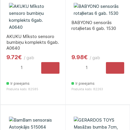
BABYONO sensorās
rotaļlietas 6 gab. 1530
AKUKU Mīksto sensoro
bumbiņu komplekts 6gab.
A0640
9.72€
9.98€
/ gab
/ gab
Ir pieejams
Ir pieejams
Produkta kods: 82585
Produkta kods: 82263