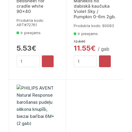
bedsheet for
Māneklis no
cradle white
dabiskā kaučuka
90x40
Violet Sky /
Pumpkin 0-6m 2gb.
Produkta kods:
ART#72761
Produkta kods: 80083
Ir pieejams
Ir pieejams
12.84€
5.53€
11.55€
/ gab