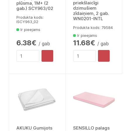
priekšlaicīgi
plūsma, 1M+ (2
dzimušiem
gab.) SCY963/02
zīdaiņiem, 2 gab.
Produkta kods:
WN0201-INTL
lSCY963_02
Produkta kods: 79584
Ir pieejams
Ir pieejams
6.38€
11.68€
/ gab
/ gab
AKUKU Gumijots
SENSILLO palags