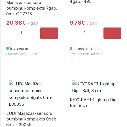
4gab., 495
Masāžas-sensoru
bumbiņu komplekts 7gab.
0m+ GT7715
20.38€
9.78€
/ gab
/ gab
Ir pieejams
Ir pieejams
Produkta kods: 80279
Produkta kods: 80223
KEYCRAFT Light up Digit
Ball, 8 cm
LUDI Masāžas-sensoru
bumbiņu komplekts 8gab.
6m+ L30055