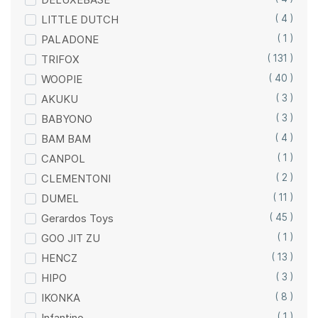
LITTLE DUTCH
( 4 )
PALADONE
( 1 )
TRIFOX
( 131 )
WOOPIE
( 40 )
AKUKU
( 3 )
BABYONO
( 3 )
BAM BAM
( 4 )
CANPOL
( 1 )
CLEMENTONI
( 2 )
DUMEL
( 11 )
Gerardos Toys
( 45 )
GOO JIT ZU
( 1 )
HENCZ
( 13 )
HIPO
( 3 )
IKONKA
( 8 )
Infantino
( 1 )