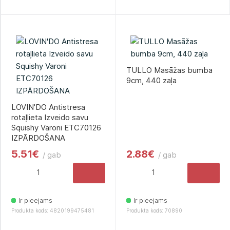
TULLO Masāžas bumba
9сm, 440 zaļa
LOVIN'DO Antistresa
rotaļlieta Izveido savu
Squishy Varoni ETC70126
IZPĀRDOŠANA
5.51€
2.88€
/ gab
/ gab
Ir pieejams
Ir pieejams
Produkta kods: 4820199475481
Produkta kods: 70890