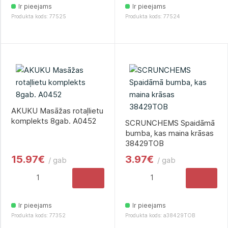
Ir pieejams
Ir pieejams
Produkta kods: 77525
Produkta kods: 77524
AKUKU Masāžas rotaļlietu
komplekts 8gab. A0452
SCRUNCHEMS Spaidāmā
bumba, kas maina krāsas
38429TOB
15.97€
3.97€
/ gab
/ gab
Ir pieejams
Ir pieejams
Produkta kods: 77352
Produkta kods: a38429TOB