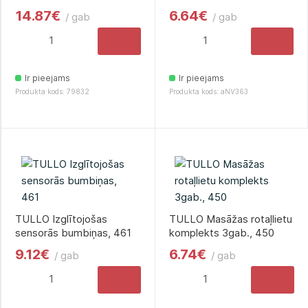
14.87€
6.64€
/ gab
/ gab
Ir pieejams
Ir pieejams
Produkta kods: 79832
Produkta kods: aNV363
TULLO Izglītojošas
TULLO Masāžas rotaļlietu
sensorās bumbiņas, 461
komplekts 3gab., 450
9.12€
6.74€
/ gab
/ gab