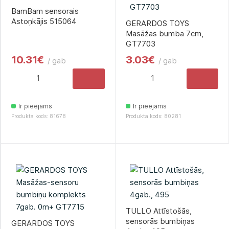
BamBam sensorais
Astoņkājis 515064
GERARDOS TOYS
Masāžas bumba 7сm,
GT7703
10.31€
3.03€
/ gab
/ gab
Ir pieejams
Ir pieejams
Produkta kods: 81678
Produkta kods: 80281
TULLO Attīstošās,
sensorās bumbiņas
GERARDOS TOYS