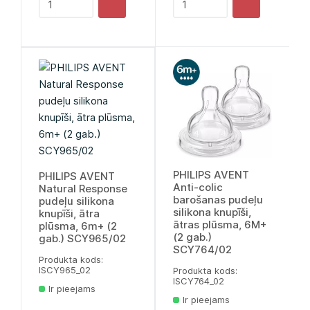
PHILIPS AVENT
PHILIPS AVENT
Anti-colic
Natural Response
barošanas pudeļu
pudeļu silikona
silikona knupīši,
knupīši, ātra
ātras plūsma, 6M+
plūsma, 6m+ (2
(2 gab.)
gab.) SCY965/02
SCY764/02
Produkta kods:
lSCY965_02
Produkta kods:
lSCY764_02
Ir pieejams
Ir pieejams