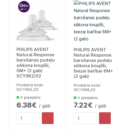
PHILIPS AVENT
PHILIPS AVENT
Natural Response
Natural Response
barošanas pudeļu
barošanas pudeļu
silikona knupīši,
silikona knupīši,
0M+ (2 gab)
biezai barībai 6M+
SCY962/02
(2 gab)
Produkta kods:
Produkta kods:
lSCY962_02
lSCY966_02
Ir pieejams
Ir pieejams
6.38€
7.22€
/ gab
/ gab