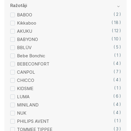
Ražotāji
BABOO
( 2 )
Kikkaboo
( 18 )
AKUKU
( 12 )
BABYONO
( 10 )
BBLÜV
( 5 )
Bebe Bonchic
( 1 )
BEBECONFORT
( 4 )
CANPOL
( 7 )
CHICCO
( 4 )
KIDSME
( 1 )
LUMA
( 6 )
MINILAND
( 4 )
NUK
( 4 )
PHILIPS AVENT
( 1 )
TOMMEE TIPPEE
( 3 )