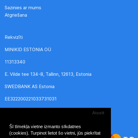
Sazinies ar mums
Atgriešana
Rekvizīti
MINIKID ESTONIA OÜ
11313340
E. Vilde tee 134-8, Tallinn, 12613, Estonia
SWEDBANK AS Estonia
EE322200221033731031
Atcelt
Šī tīmekļa vietne izmanto sīkdatnes
(cookies). Turpinot lietot šo vietni, jūs piekrītat