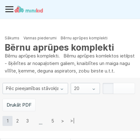
Sākums
Vannas piederumi
Bērnu aprūpes komplekti
Bērnu aprūpes komplekti
Bērnu aprūpes komplekti. Bērnu aprūpes komlektos ietilpst
- šķērītes ar noapaļotiem galiem, knaiblītes un maiga nagu
vīlīte, ķemme, deguna aspirators, zobu birste u.t.t.
Drukāt PDF
1
2
3
5
>
>|