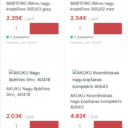
BABYONO Bērnu nagu
BABYONO Bērnu nagu
knaiblītes 065/03 grey
knaiblītes 065/02 mint
2.35€
2.34€
/ gab
/ gab
Ir pieejams
Ir pieejams
Produkta kods: 69300
Produkta kods: 69299
AKUKU Nagu šķērītes
0m+, A0418
AKUKU Kosmētiskais
nagu kopšanas komplekts
A0043
2.03€
4.82€
/ gab
/ gab