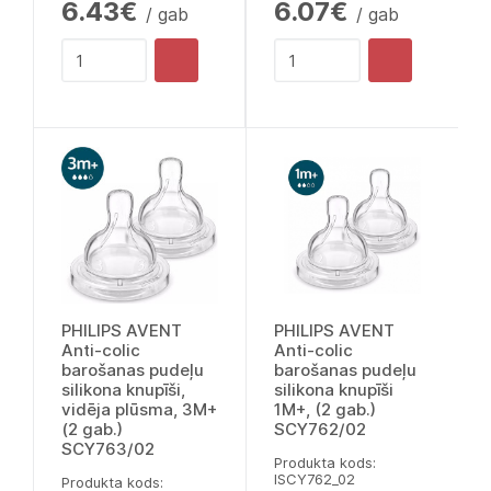
6.43€
6.07€
/ gab
/ gab
PHILIPS AVENT
PHILIPS AVENT
Anti-colic
Anti-colic
barošanas pudeļu
barošanas pudeļu
silikona knupīši,
silikona knupīši
vidēja plūsma, 3M+
1M+, (2 gab.)
(2 gab.)
SCY762/02
SCY763/02
Produkta kods:
lSCY762_02
Produkta kods: