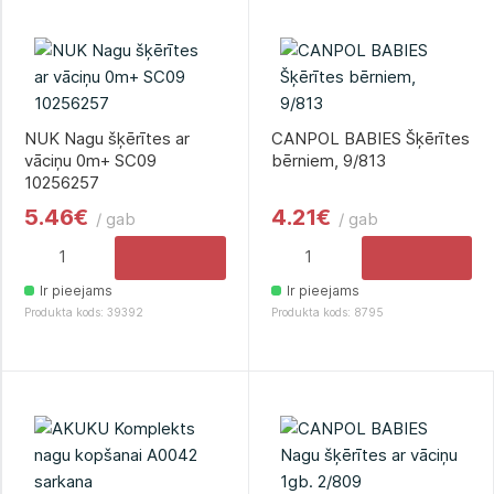
NUK Nagu šķērītes ar
CANPOL BABIES Šķērītes
vāciņu 0m+ SC09
bērniem, 9/813
10256257
5.46€
4.21€
/ gab
/ gab
Ir pieejams
Ir pieejams
Produkta kods: 39392
Produkta kods: 8795