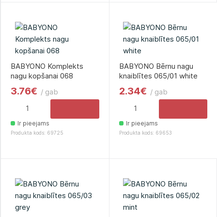
BABYONO Komplekts
BABYONO Bērnu nagu
nagu kopšanai 068
knaiblītes 065/01 white
3.76€
2.34€
/ gab
/ gab
Ir pieejams
Ir pieejams
Produkta kods: 69725
Produkta kods: 69653