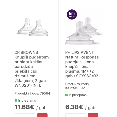
DR.BROWNS
PHILIPS AVENT
Knupīši pudelītēm
Natural Response
ar platu kakliņu,
pudeļu silikona
paredzēti
knupīši, lēna
priekšlaicīgi
plūsma, 1M+ (2
dzimušiem
gab.) SCY963/02
zīdaiņiem, 2 gab.
Produkta kods:
WN0201-INTL
lSCY963_02
Produkta kods: 79584
Ir pieejams
Ir pieejams
11.68€
6.38€
/ gab
/ gab