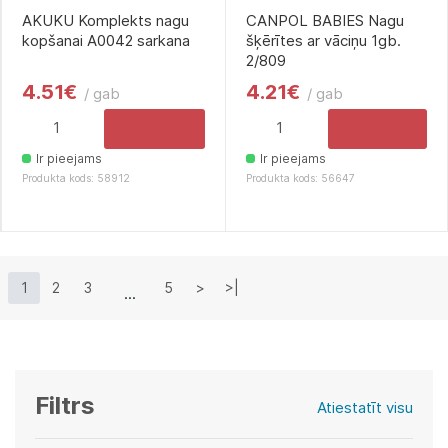
AKUKU Komplekts nagu
CANPOL BABIES Nagu
kopšanai A0042 sarkana
šķērītes ar vāciņu 1gb.
2/809
4.51€
4.21€
/ gab
/ gab
Ir pieejams
Ir pieejams
Produkta kods: 58912
Produkta kods: 56647
1
2
3
5
>
>|
Filtrs
Atiestatīt visu