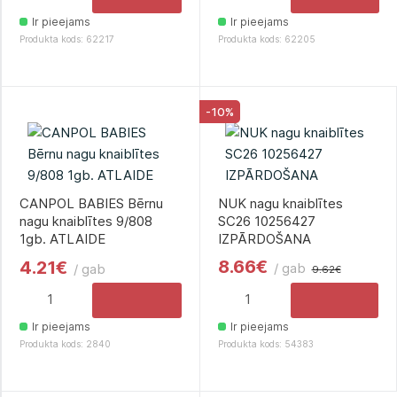
Ir pieejams
Ir pieejams
Produkta kods: 62217
Produkta kods: 62205
-10%
CANPOL BABIES Bērnu
NUK nagu knaiblītes
nagu knaiblītes 9/808
SC26 10256427
1gb. ATLAIDE
IZPĀRDOŠANA
8.66€
4.21€
/ gab
/ gab
9.62€
Ir pieejams
Ir pieejams
Produkta kods: 2840
Produkta kods: 54383