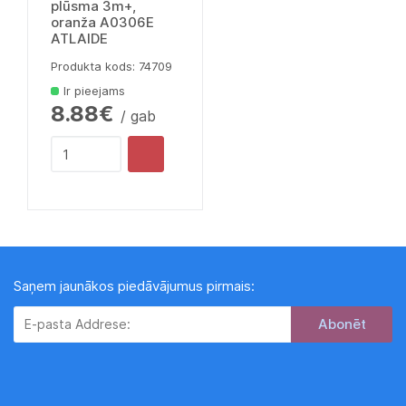
plūsma 3m+,
oranža A0306E
ATLAIDE
Produkta kods: 74709
Ir pieejams
8.88€
/ gab
Saņem jaunākos piedāvājumus pirmais:
Subscribe