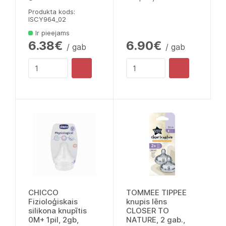
Produkta kods:
lSCY964_02
Ir pieejams
6.38€
6.90€
/ gab
/ gab
CHICCO
TOMMEE TIPPEE
Fizioloģiskais
knupis lēns
silikona knupītis
CLOSER TO
0M+ 1pil, 2gb,
NATURE, 2 gab.,