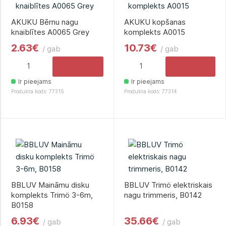
AKUKU Bērnu nagu
AKUKU kopšanas
knaiblītes A0065 Grey
komplekts A0015
2.63€
10.73€
/ gab
/ gab
Ir pieejams
Ir pieejams
Produkta kods: 77315
Produkta kods: 77314
BBLUV Maināmu disku
BBLUV Trimö elektriskais
komplekts Trimö 3-6m,
nagu trimmeris, B0142
B0158
6.93€
35.66€
/ gab
/ gab