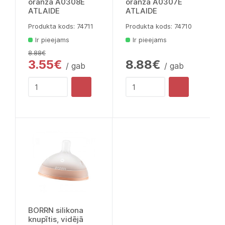
oranža A0308E
oranža A0307E
ATLAIDE
ATLAIDE
Produkta kods: 74711
Produkta kods: 74710
Ir pieejams
Ir pieejams
8.88€
3.55€
8.88€
/ gab
/ gab
BORRN silikona
knupītis, vidējā