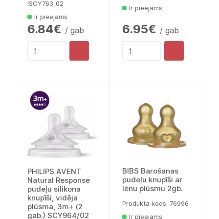
lSCY763_02
Ir pieejams
Ir pieejams
6.84€
6.95€
/ gab
/ gab
BIBS Barošanas
PHILIPS AVENT
pudeļu knupīši ar
Natural Response
lēnu plūsmu 2gb.
pudeļu silikona
knupīši, vidēja
Produkta kods: 76996
plūsma, 3m+ (2
gab.) SCY964/02
Ir pieejams