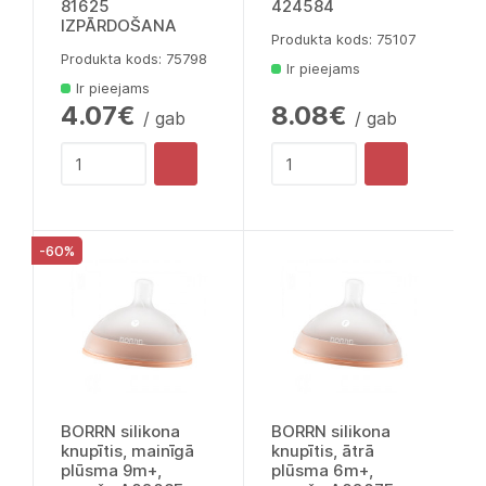
81625
424584
IZPĀRDOŠANA
Produkta kods: 75107
Produkta kods: 75798
Ir pieejams
Ir pieejams
4.07€
8.08€
/ gab
/ gab
-60%
BORRN silikona
BORRN silikona
knupītis, mainīgā
knupītis, ātrā
plūsma 9m+,
plūsma 6m+,