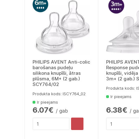
PHILIPS AVENT Anti-colic
PHILIPS AVENT
barošanas pudeļu
Response pude
silikona knupīši, ātras
knupīši, vidēj
plūsma, 6M+ (2 gab.)
3m+ (2 gab.)
SCY764/02
Produkta kods: 
Produkta kods: lSCY764_02
Ir pieejams
Ir pieejams
6.07€
6.38€
/ gab
/ g