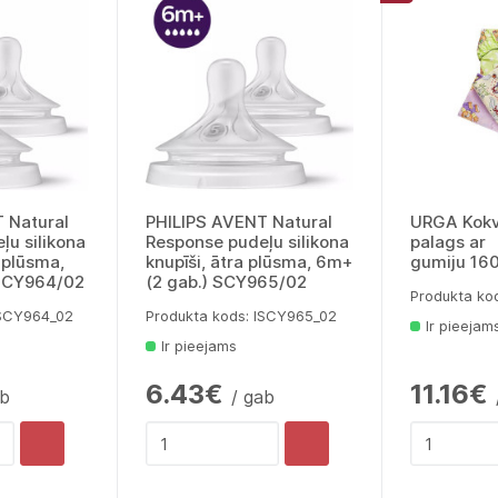
 Natural
PHILIPS AVENT Natural
URGA Kokv
ļu silikona
Response pudeļu silikona
palags ar
a plūsma,
knupīši, ātra plūsma, 6m+
gumiju 16
 SCY964/02
(2 gab.) SCY965/02
Produkta ko
lSCY964_02
Produkta kods: lSCY965_02
Ir pieejam
Ir pieejams
6.43€
11.16€
ab
/ gab