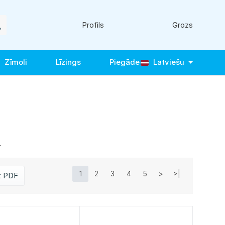
Profils
Grozs
Zīmoli
Līzings
Piegāde
Latviešu
.
1
2
3
4
5
>
>|
t PDF