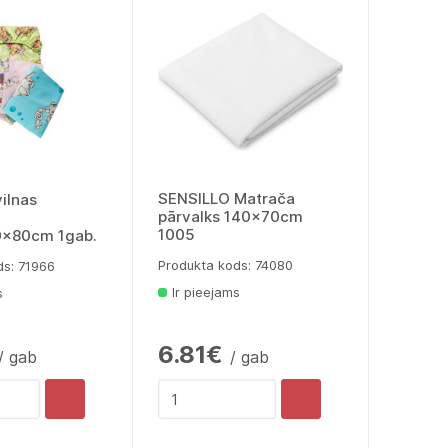
SENSILLO Matrača
ilnas
pārvalks 140x70cm
1005
0x80cm 1gab.
Produkta kods: 74080
ds: 71966
Ir pieejams
s
6.81€
/ gab
/ gab