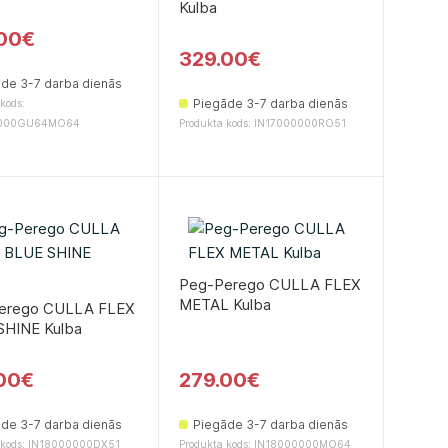
Kulbа
00€
329.00€
de 3-7 darba dienās
Piegāde 3-7 darba dienās
kods:
0000GU64MO64
Produkta kods: IN17000000RO51
Peg-Perego CULLA FLEX
METAL Kulbа
erego CULLA FLEX
SHINE Kulbа
00€
279.00€
de 3-7 darba dienās
Piegāde 3-7 darba dienās
 kods: IN18000000DX51
Produkta kods: IN18000000MO64