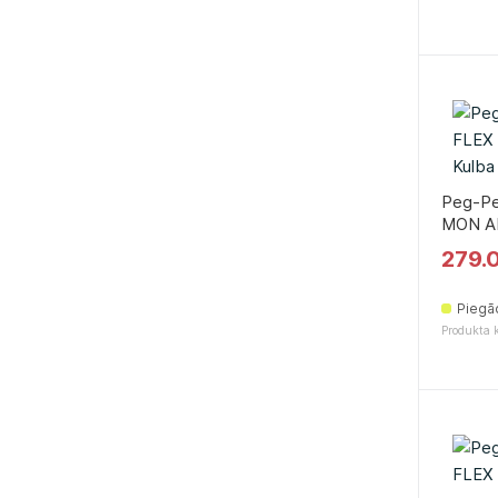
Peg-P
MON A
279.
Piegā
Produkta