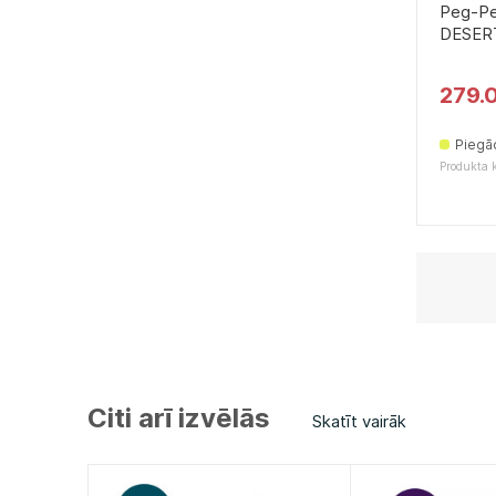
Peg-P
DESERT
279.
Piegā
Produkta
Citi arī izvēlās
Skatīt vairāk