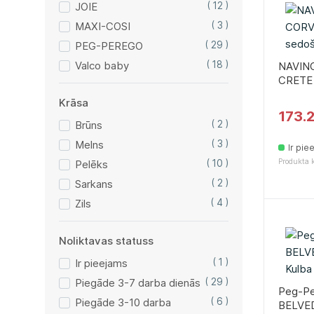
JOIE
( 12 )
MAXI-COSI
( 3 )
PEG-PEREGO
( 29 )
Valco baby
( 18 )
NAVIN
CRETE 
Krāsa
173.
Brūns
( 2 )
Melns
( 3 )
Ir pie
Produkta 
Pelēks
( 10 )
Sarkans
( 2 )
Zils
( 4 )
Noliktavas statuss
Ir pieejams
( 1 )
Piegāde 3-7 darba dienās
( 29 )
Peg-P
Piegāde 3-10 darba
( 6 )
BELVE