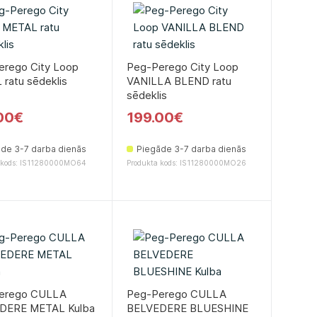
erego City Loop
Peg-Perego City Loop
ratu sēdeklis
VANILLA BLEND ratu
sēdeklis
00€
199.00€
de 3-7 darba dienās
Piegāde 3-7 darba dienās
 kods: IS11280000MO64
Produkta kods: IS11280000MO26
erego CULLA
Peg-Perego CULLA
DERE METAL Kulbа
BELVEDERE BLUESHINE