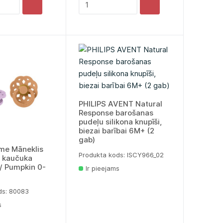
PHILIPS AVENT Natural
Response barošanas
pudeļu silikona knupīši,
biezai barībai 6M+ (2
gab)
me Māneklis
Produkta kods: lSCY966_02
ā kaučuka
 / Pumpkin 0-
Ir pieejams
ds: 80083
s