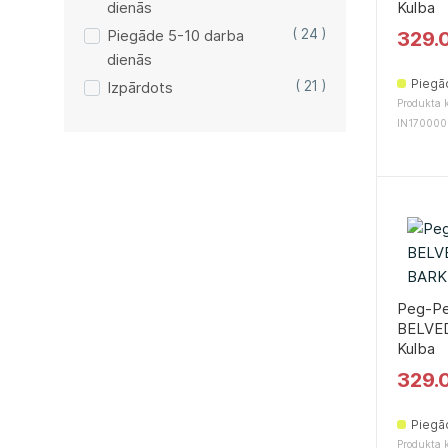
dienās
Kulbа
Piegāde 5-10 darba
( 24 )
329.
dienās
Piegā
Izpārdots
( 21 )
Produkta k
IN17000
Peg-P
BELVE
Kulbа
329.
Piegā
Produkta