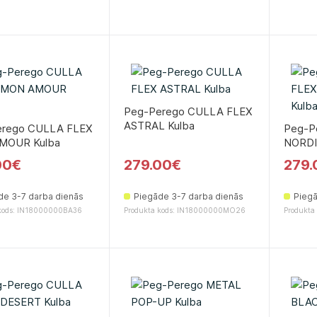
Peg-Perego CULLA FLEX
ASTRAL Kulbа
erego CULLA FLEX
Peg-P
MOUR Kulbа
NORDI
00€
279.00€
279.
de 3-7 darba dienās
Piegāde 3-7 darba dienās
Piegā
 kods: IN18000000BA36
Produkta kods: IN18000000MO26
Produkta