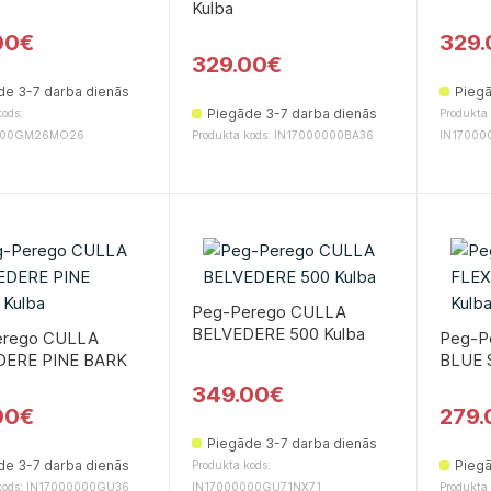
Kulbа
00€
329.
329.00€
de 3-7 darba dienās
Piegā
Piegāde 3-7 darba dienās
ods:
Produkta 
000GM26MO26
Produkta kods: IN17000000BA36
IN1700
Peg-Perego CULLA
BELVEDERE 500 Kulbа
erego CULLA
Peg-P
DERE PINE BARK
BLUE 
349.00€
00€
279.
Piegāde 3-7 darba dienās
de 3-7 darba dienās
Piegā
Produkta kods:
 kods: IN17000000GU36
IN17000000GU71NX71
Produkta