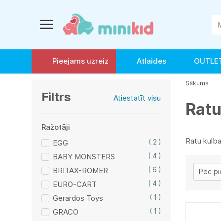
Pieejams uzreiz
Atlaides
OUTLE
Sākums
Filtrs
Atiestatīt visu
Ratu
Ražotāji
Ratu kulba
EGG
( 2 )
BABY MONSTERS
( 4 )
BRITAX-ROMER
( 6 )
EURO-CART
( 4 )
Gerardos Toys
( 1 )
GRACO
( 1 )