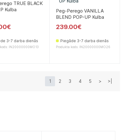
erego TRUE BLACK
P Kulba
Peg-Perego VANILLA
BLEND POP-UP Kulba
00€
239.00€
de 3-7 darba dienās
Piegāde 3-7 darba dienās
 kods: IN20000000MO13
Produkta kods: IN20000000MO26
1
2
3
4
5
>
>|