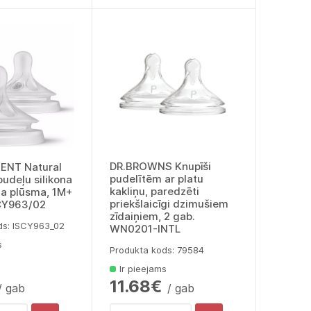
DR.BROWNS Knupīši
VENT Natural
pudelītēm ar platu
udeļu silikona
kakliņu, paredzēti
ēna plūsma, 1M+
priekšlaicīgi dzimušiem
SCY963/02
zīdaiņiem, 2 gab.
ds: lSCY963_02
WN0201-INTL
s
Produkta kods: 79584
Ir pieejams
11.68€
/ gab
/ gab