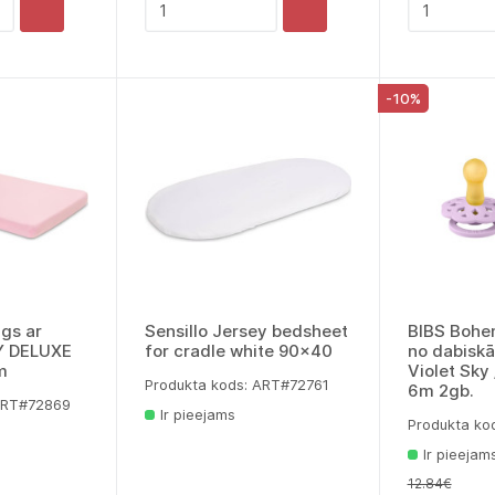
-10%
gs ar
Sensillo Jersey bedsheet
BIBS Bohe
Y DELUXE
for cradle white 90x40
no dabisk
m
Violet Sky
Produkta kods: ART#72761
6m 2gb.
 ART#72869
Ir pieejams
Produkta ko
Ir pieejam
12.84€