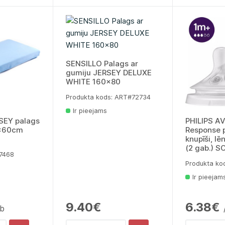
SENSILLO Palags ar
gumiju JERSEY DELUXE
WHITE 160x80
Produkta kods: ART#72734
Ir pieejams
SEY palags
PHILIPS A
0x60cm
Response p
knupīši, l
(2 gab.) 
77468
Produkta ko
Ir pieejam
9.40€
6.38€
ab