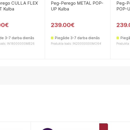
erego CULLA FLEX
Peg-Perego METAL POP-
Peg-P
 Kulbа
UP Kulba
POP-U
00€
239.00€
239.
de 3-7 darba dienās
Piegāde 3-7 darba dienās
Piegā
 kods: IN18000000MB26
Produkta kods: IN20000000MO64
Produkta