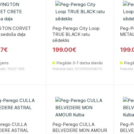
GTON CORVET
Peg-Perego City Loop
Peg-P
sedoša daļa
TRUE BLACK ratu
METAL 
sēdeklis
27€
199.00€
199.
ejams
Piegāde 3-7 darba dienās
Piegā
kods: 19227-285
Produkta kods: IS11280000MO13
Produkta
erego CULLA
Peg-Perego CULLA
Peg-P
DERE ASTRAL
BELVEDERE MON AMOUR
BELVE