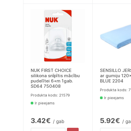
NUK FIRST CHOICE
SENSILLO JER
silikona snīpītis mācību
ar gumiju 12
pudelītei 6+m 1gab.
BLUE 2204
SD64 750408
Produkta kods: 
Produkta kods: 21579
Ir pieejams
Ir pieejams
3.42€
5.92€
/ gab
/ g