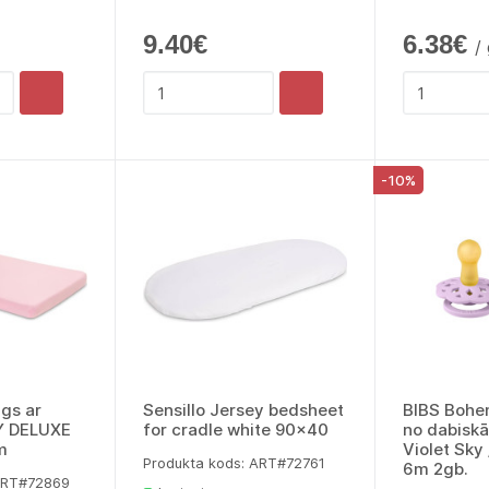
9.40€
6.38€
/
-10%
gs ar
Sensillo Jersey bedsheet
BIBS Bohe
Y DELUXE
for cradle white 90x40
no dabisk
m
Violet Sky
Produkta kods: ART#72761
6m 2gb.
 ART#72869