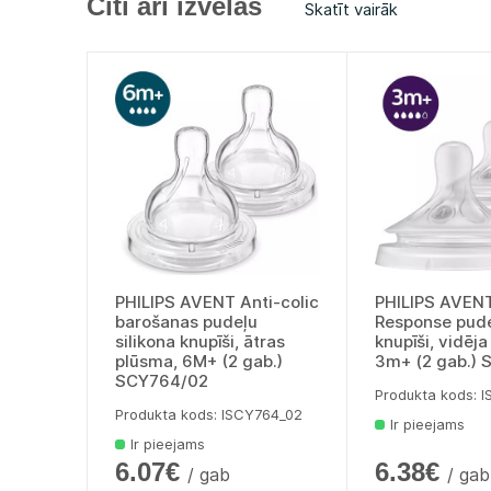
Citi arī izvēlās
Skatīt vairāk
PHILIPS AVENT Anti-colic
PHILIPS AVENT
barošanas pudeļu
Response pude
silikona knupīši, ātras
knupīši, vidēj
plūsma, 6M+ (2 gab.)
3m+ (2 gab.)
SCY764/02
Produkta kods: 
Produkta kods: lSCY764_02
Ir pieejams
Ir pieejams
6.07€
6.38€
/ gab
/ gab