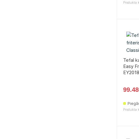
Produkta 
Tefal ka
Easy Fr
EY201
99.48
Piegā
Produkta 