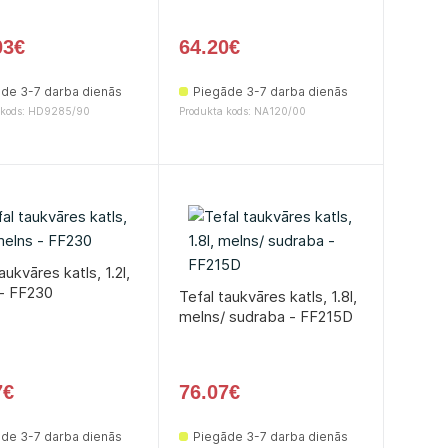
03€
64.20€
de 3-7 darba dienās
Piegāde 3-7 darba dienās
 kods: HD9285/90
Produkta kods: NA120/00
aukvāres katls, 1.2l,
- FF230
Tefal taukvāres katls, 1.8l,
melns/ sudraba - FF215D
7€
76.07€
de 3-7 darba dienās
Piegāde 3-7 darba dienās