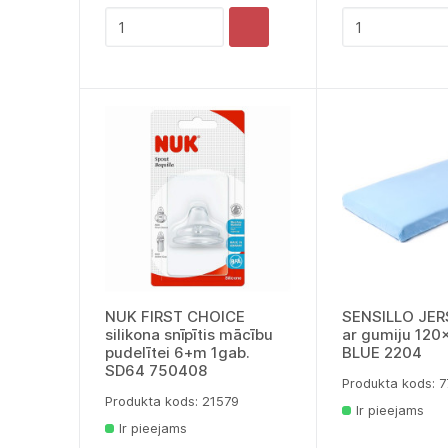
NUK FIRST CHOICE
SENSILLO JER
silikona snīpītis mācību
ar gumiju 12
pudelītei 6+m 1gab.
BLUE 2204
SD64 750408
Produkta kods: 
Produkta kods: 21579
Ir pieejams
Ir pieejams