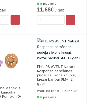
Ir pieejams
11.68€
 gab
/ gab
PHILIPS AVENT Natural
Response barošanas
pudeļu silikona knupīši,
biezai barībai 6M+ (2
gab)
me Māneklis
Produkta kods: lSCY966_02
ā kaučuka
 / Pumpkin 0-
Ir pieejams