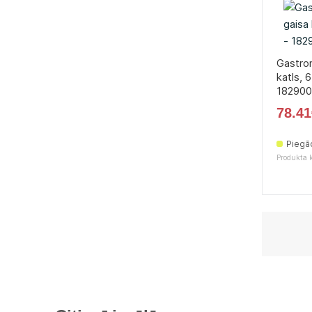
Gastro
katls, 
182900
78.41
Piegā
Produkta 