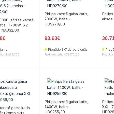
Philips karstā gaisa katls,
Philips
2000W, balts -
aksesu
 3000. sērijas karstā
HD9270/00
tls , 1700W, 6.2l ,
- NA332/00
8€
93.63€
30.7
ejams
Piegāde 3-7 darba dienās
Piegā
kods: NA332/00
Produkta kods: HD9270/00
Produkta
Philips karstā gaisa katls,
Philips
1400W, balts -
XXL, 7
 karstā gaisa katla
HD9255/30
HD928
āru komplekts