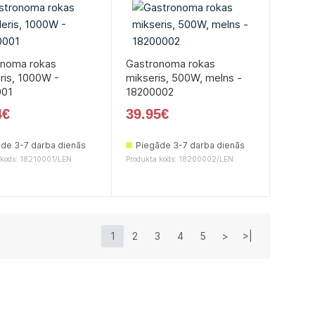
onoma rokas
Gastronoma rokas
ris, 1000W -
mikseris, 500W, melns -
001
18200002
4€
39.95€
de 3-7 darba dienās
Piegāde 3-7 darba dienās
 kods: 18210001/LEN
Produkta kods: 18200002/LEN
1
2
3
4
5
>
>|