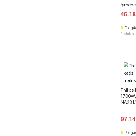
ģimene
46.18
Piegā
Produkta 
Philips 
1700W, 
NA231/
97.14
Piegā