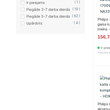
Ir pieejams
( 1 )
Piegāde 3-7 darba dienās
( 19 )
Piegāde 5-7 darba dienās
( 62 )
Philips
Izpārdots
( 4 )
gaisa ka
melns 
156.7
Ir pie
Produkta 
Philips
aksesu