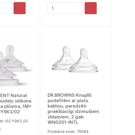
DR.BROWNS Knupīši
VENT Natural
pudelītēm ar platu
udeļu silikona
kakliņu, paredzēti
ēna plūsma, 1M+
priekšlaicīgi dzimušiem
SCY963/02
zīdaiņiem, 2 gab.
ds: lSCY963_02
WN0201-INTL
s
Produkta kods: 79584