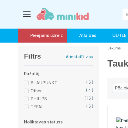
Pieejams uzreiz
Atlaides
OUTLE
Sākums
Filtrs
Atiestatīt visu
Taukv
Ražotāji
BLAUPUNKT
( 5 )
Other
( 4 )
PHILIPS
( 15 )
TEFAL
( 5 )
Noliktavas statuss