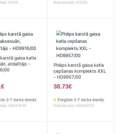
 kods: FF230
Produkta kods: FF215D
 karstā gaisa katla
ri, atdalītājs -
Philips karstā gaisa katla
6/00
cepšanas komplekts XXL
- HD9957/00
1€
38.73€
de 3-7 darba dienās
Piegāde 3-7 darba dienās
 kods: HD9916/00
Produkta kods: HD9957/00