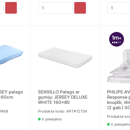
SEY palags
SENSILLO Palags ar
PHILIPS A
0x60cm
gumiju JERSEY DELUXE
Response p
WHITE 160x80
knupīši, l
(2 gab.) 
77468
Produkta kods: ART#72734
Produkta ko
Ir pieejams
Ir pieejam