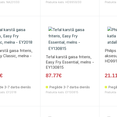
kods: NA231/00
Produkta kods: HD9959/00
Produkta
rstā gaisa friteris,
Philips
y Classic, melna -
aksesuā
Tefal karstā gaisa friteris,
8
HD991
Easy Fry Essential, melns -
EY130815
€
87.77€
21.1
de 3-7 darba dienās
Piegāde 3-7 darba dienās
Piegā
kods: EY2018
Produkta kods: EY130815
Produkta