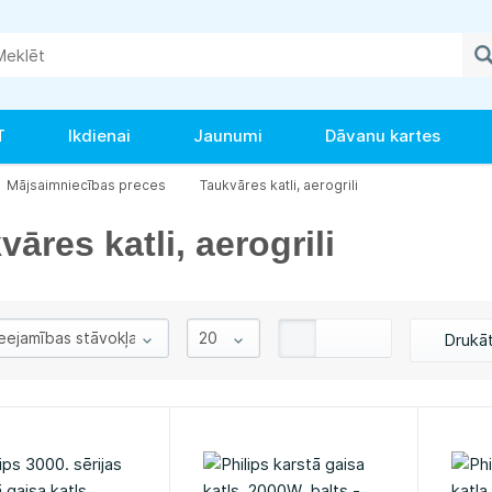
T
Ikdienai
Jaunumi
Dāvanu kartes
Mājsaimniecības preces
Taukvāres katli, aerogrili
āres katli, aerogrili
Drukā