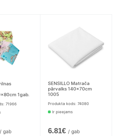
SENSILLO Matrača
ilnas
pārvalks 140x70cm
1005
0x80cm 1gab.
Produkta kods: 74080
ds: 71966
Ir pieejams
s
6.81€
/ gab
/ gab