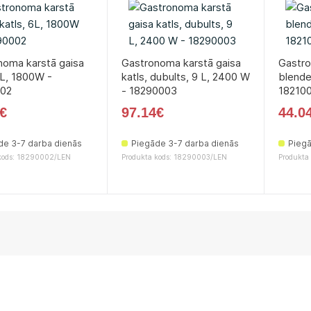
noma karstā gaisa
Gastronoma karstā gaisa
Gastr
6L, 1800W -
katls, dubults, 9 L, 2400 W
blende
02
- 18290003
18210
€
97.14€
44.0
de 3-7 darba dienās
Piegāde 3-7 darba dienās
Piegā
kods: 18290002/LEN
Produkta kods: 18290003/LEN
Produkta