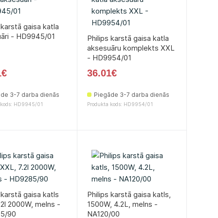
 karstā gaisa katla
āri - HD9945/01
Philips karstā gaisa katla
aksesuāru komplekts XXL
- HD9954/01
1€
36.01€
de 3-7 darba dienās
Piegāde 3-7 darba dienās
 kods: HD9945/01
Produkta kods: HD9954/01
 karstā gaisa katls
Philips karstā gaisa katls,
.2l 2000W, melns -
1500W, 4.2L, melns -
5/90
NA120/00