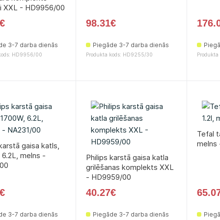
i XXL - HD9956/00
€
98.31€
176.
de 3-7 darba dienās
Piegāde 3-7 darba dienās
Piegā
kods: HD9956/00
Produkta kods: HD9255/30
Produkta
Tefal t
melns 
karstā gaisa katls,
6.2L, melns -
Philips karstā gaisa katla
00
grilēšanas komplekts XXL
- HD9959/00
€
40.27€
65.0
de 3-7 darba dienās
Piegāde 3-7 darba dienās
Piegā