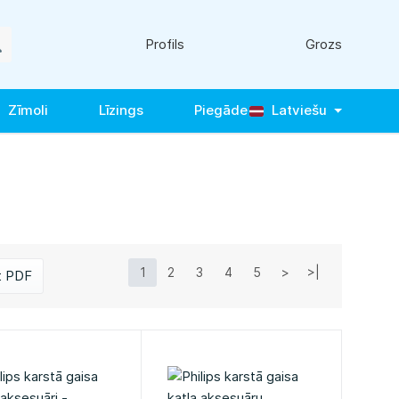
Profils
Grozs
Zīmoli
Līzings
Piegāde
Latviešu
1
2
3
4
5
>
>|
t PDF