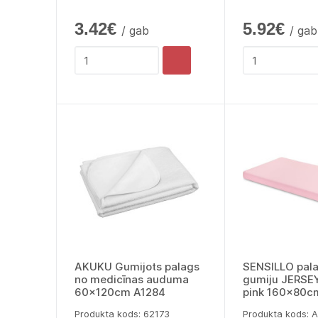
3.42€
5.92€
/ gab
/ gab
AKUKU Gumijots palags
SENSILLO pala
no medicīnas auduma
gumiju JERSE
60x120cm A1284
pink 160x80c
Produkta kods: 62173
Produkta kods: