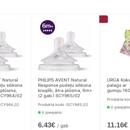
 Natural
PHILIPS AVENT Natural
URGA Kokv
ļu silikona
Response pudeļu silikona
palags ar
a plūsma,
knupīši, ātra plūsma, 6m+
gumiju 16
 SCY964/02
(2 gab.) SCY965/02
Produkta ko
lSCY964_02
Produkta kods: lSCY965_02
Ir pieejam
Ir pieejams
6.43€
11.16€
/ gab