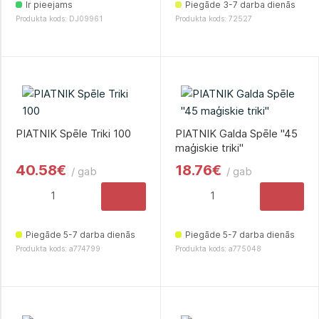
Ir pieejams
Piegāde 3-7 darba dienās
Produkta kods: DJ09961
Produkta kods: 72527
PIATNIK Spēle Triki 100
PIATNIK Galda Spēle "45
maģiskie triki"
40.58€
18.76€
/ gab
/ gab
Piegāde 5-7 darba dienās
Piegāde 5-7 darba dienās
Produkta kods: a774799
Produkta kods: a775048