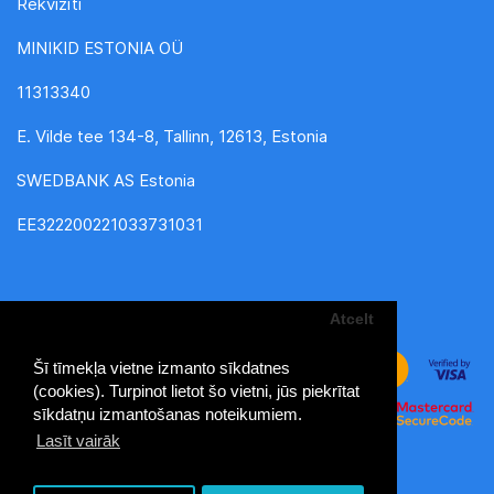
Rekvizīti
MINIKID ESTONIA OÜ
11313340
E. Vilde tee 134-8, Tallinn, 12613, Estonia
SWEDBANK AS Estonia
EE322200221033731031
Atcelt
Šī tīmekļa vietne izmanto sīkdatnes
(cookies). Turpinot lietot šo vietni, jūs piekrītat
sīkdatņu izmantošanas noteikumiem.
Lasīt vairāk
MiniKid - bērnu preču lielveikals © 2026