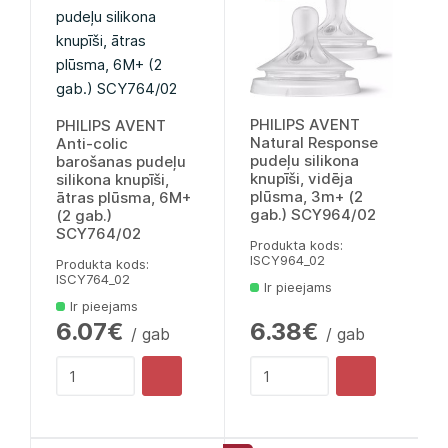
PHILIPS AVENT
PHILIPS AVENT
Natural Response
Anti-colic
pudeļu silikona
barošanas pudeļu
knupīši, vidēja
silikona knupīši,
plūsma, 3m+ (2
ātras plūsma, 6M+
gab.) SCY964/02
(2 gab.)
SCY764/02
Produkta kods:
lSCY964_02
Produkta kods:
lSCY764_02
Ir pieejams
Ir pieejams
6.07€
6.38€
/ gab
/ gab