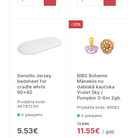
-10%
Sensillo Jersey
BIBS Boheme
bedsheet for
Māneklis no
cradle white
dabiskā kaučuka
90x40
Violet Sky /
Pumpkin 0-6m 2gb.
Produkta kods:
ART#72761
Produkta kods: 80083
Ir pieejams
Ir pieejams
12.84€
5.53€
11.55€
/ gab