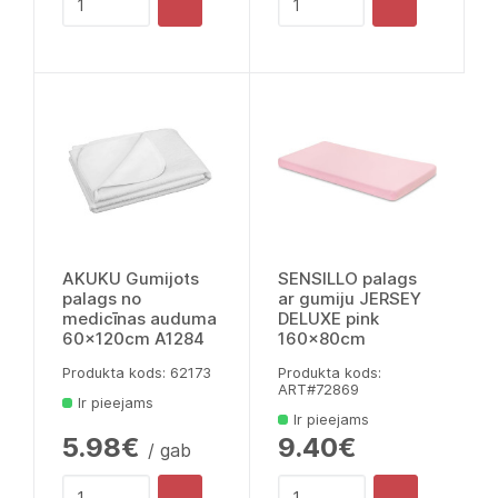
AKUKU Gumijots
SENSILLO palags
palags no
ar gumiju JERSEY
medicīnas auduma
DELUXE pink
60x120cm A1284
160x80cm
Produkta kods: 62173
Produkta kods:
ART#72869
Ir pieejams
Ir pieejams
5.98€
9.40€
/ gab