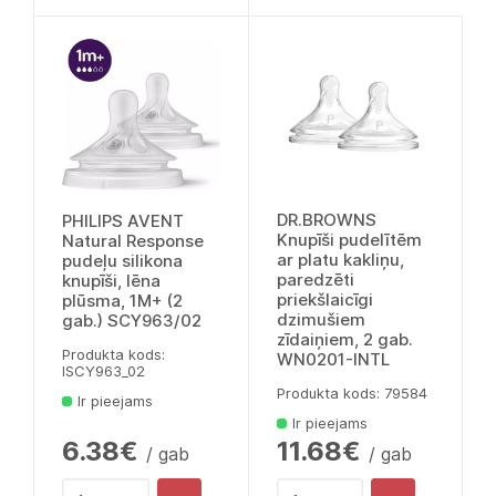
DR.BROWNS
PHILIPS AVENT
Knupīši pudelītēm
Natural Response
ar platu kakliņu,
pudeļu silikona
paredzēti
knupīši, lēna
priekšlaicīgi
plūsma, 1M+ (2
dzimušiem
gab.) SCY963/02
zīdaiņiem, 2 gab.
Produkta kods:
WN0201-INTL
lSCY963_02
Produkta kods: 79584
Ir pieejams
Ir pieejams
6.38€
11.68€
/ gab
/ gab