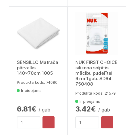
SENSILLO Matrača
NUK FIRST CHOICE
pārvalks
silikona snīpītis
140x70cm 1005
mācību pudelītei
6+m 1gab. SD64
Produkta kods: 74080
750408
Ir pieejams
Produkta kods: 21579
Ir pieejams
6.81€
3.42€
/ gab
/ gab