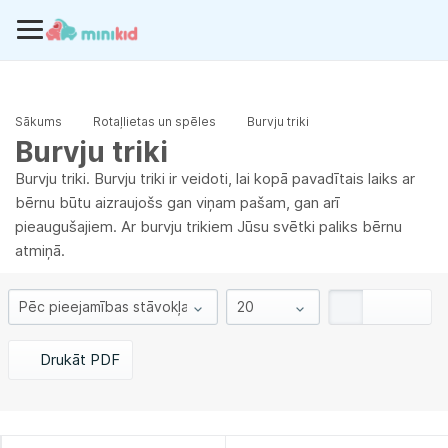
Sākums
Rotaļlietas un spēles
Burvju triki
Burvju triki
Burvju triki. Burvju triki ir veidoti, lai kopā pavadītais laiks ar
bērnu būtu aizraujošs gan viņam pašam, gan arī
pieaugušajiem. Ar burvju trikiem Jūsu svētki paliks bērnu
atmiņā.
Drukāt PDF