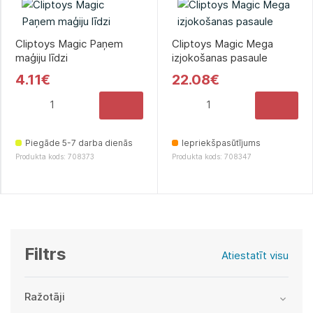
Cliptoys Magic Paņem
Cliptoys Magic Mega
maģiju līdzi
izjokošanas pasaule
4.11€
22.08€
Piegāde 5-7 darba dienās
Iepriekšpasūtījums
Produkta kods: 708373
Produkta kods: 708347
Filtrs
Atiestatīt visu
Ražotāji