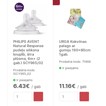
PHILIPS AVENT
URGA Kokvilnas
Natural Response
palags ar
pudeļu silikona
gumiju 160x80cm
knupīši, ātra
1gab.
plūsma, 6m+ (2
Produkta kods: 71966
gab.) SCY965/02
Ir pieejams
Produkta kods:
lSCY965_02
Ir pieejams
6.43€
11.16€
/ gab
/ gab