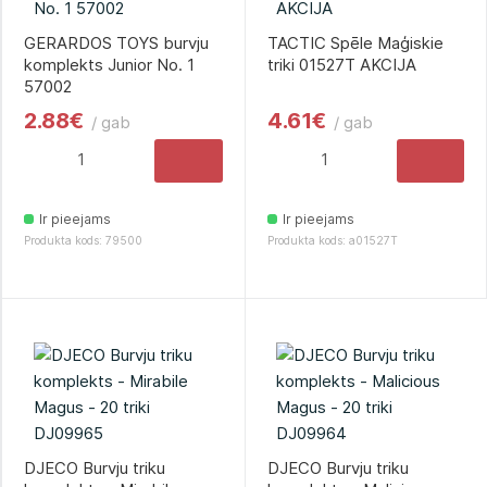
GERARDOS TOYS burvju
TACTIC Spēle Maģiskie
komplekts Junior No. 1
triki 01527T AKCIJA
57002
2.88€
4.61€
/ gab
/ gab
Ir pieejams
Ir pieejams
Produkta kods: 79500
Produkta kods: a01527T
DJECO Burvju triku
DJECO Burvju triku