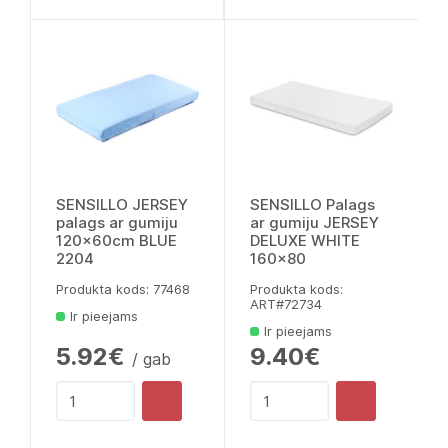
SENSILLO JERSEY
SENSILLO Palags
palags ar gumiju
ar gumiju JERSEY
120x60cm BLUE
DELUXE WHITE
2204
160x80
Produkta kods: 77468
Produkta kods:
ART#72734
Ir pieejams
Ir pieejams
5.92€
9.40€
/ gab