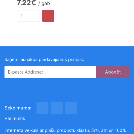
7.22€
/ gab
Saņem jaunākos piedāvājumus pirmais:
Subscribe
Seko mums:
Par mums
Interneta veikals ar plašu produktu klāstu. Ērti, ātri un 100%