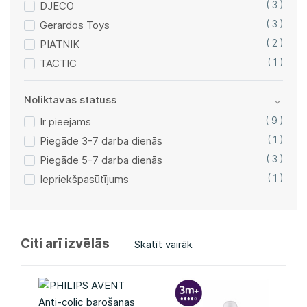
DJECO
( 3 )
Gerardos Toys
( 3 )
PIATNIK
( 2 )
TACTIC
( 1 )
Noliktavas statuss
Ir pieejams
( 9 )
Piegāde 3-7 darba dienās
( 1 )
Piegāde 5-7 darba dienās
( 3 )
Iepriekšpasūtījums
( 1 )
Citi arī izvēlās
Skatīt vairāk