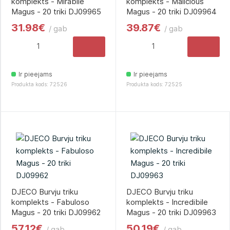
komplekts - Mirabile
komplekts - Malicious
Magus - 20 triki DJ09965
Magus - 20 triki DJ09964
31.98€
39.87€
/ gab
/ gab
Ir pieejams
Ir pieejams
Produkta kods: 72526
Produkta kods: 72525
DJECO Burvju triku
DJECO Burvju triku
komplekts - Fabuloso
komplekts - Incredibile
Magus - 20 triki DJ09962
Magus - 20 triki DJ09963
57.12€
50.19€
/ gab
/ gab