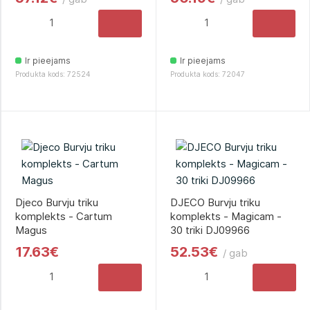
Ir pieejams
Ir pieejams
Produkta kods: 72524
Produkta kods: 72047
Djeco Burvju triku
DJECO Burvju triku
komplekts - Cartum
komplekts - Magicam -
Magus
30 triki DJ09966
17.63€
52.53€
/ gab