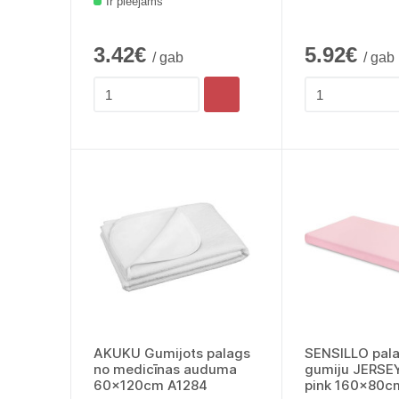
Ir pieejams
3.42€
5.92€
/ gab
/ gab
AKUKU Gumijots palags
SENSILLO pala
no medicīnas auduma
gumiju JERSE
60x120cm A1284
pink 160x80c