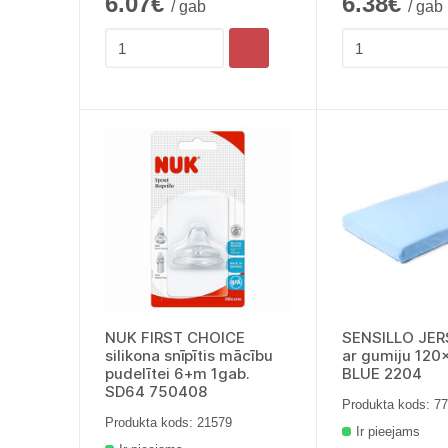
6.07€
6.38€
/ gab
/ gab
NUK FIRST CHOICE
SENSILLO JER
silikona snīpītis mācību
ar gumiju 12
pudelītei 6+m 1gab.
BLUE 2204
SD64 750408
Produkta kods: 7
Produkta kods: 21579
Ir pieejams