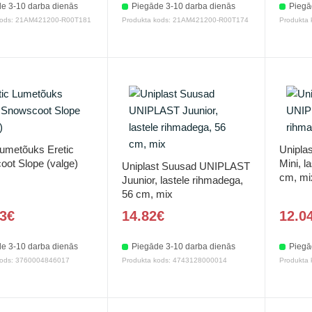
e 3-10 darba dienās
Piegāde 3-10 darba dienās
Piegā
kods: 21AM421200-R00T181
Produkta kods: 21AM421200-R00T174
Produkta
Lumetõuks Eretic
Unipla
ot Slope (valge)
Mini, l
Uniplast Suusad UNIPLAST
cm, mi
Juunior, lastele rihmadega,
56 cm, mix
3€
14.82€
12.0
e 3-10 darba dienās
Piegāde 3-10 darba dienās
Piegā
kods: 3760004846017
Produkta kods: 4743128000014
Produkta