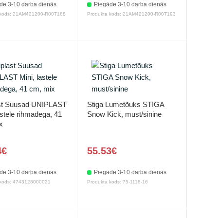
de 3-10 darba dienās
Piegāde 3-10 darba dienās
 kods: 21AM421200-R00T188
Produkta kods: 21AM421200-R00T193
st Suusad UNIPLAST
Stiga Lumetõuks STIGA
astele rihmadega, 41
Snow Kick, must/sinine
x
4€
55.53€
de 3-10 darba dienās
Piegāde 3-10 darba dienās
 kods: 4743128000021
Produkta kods: 75-1118-16