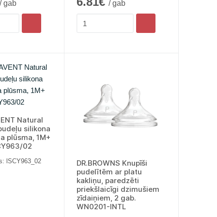
6.81€
/ gab
/ gab
VENT Natural
udeļu silikona
ēna plūsma, 1M+
SCY963/02
s: lSCY963_02
DR.BROWNS Knupīši
pudelītēm ar platu
kakliņu, paredzēti
priekšlaicīgi dzimušiem
zīdaiņiem, 2 gab.
WN0201-INTL