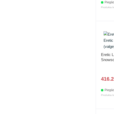
Piegād
Produkta 
Eretic 
Snowsco
416.2
Piegād
Produkta 