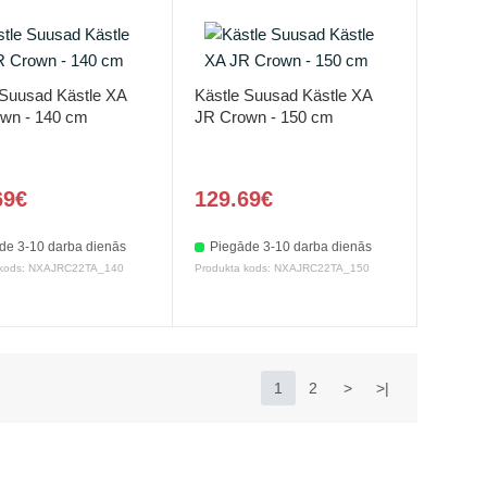
 Suusad Kästle XA
Kästle Suusad Kästle XA
wn - 140 cm
JR Crown - 150 cm
69€
129.69€
de 3-10 darba dienās
Piegāde 3-10 darba dienās
 kods: NXAJRC22TA_140
Produkta kods: NXAJRC22TA_150
1
2
>
>|