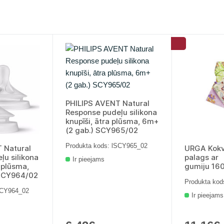
PHILIPS AVENT Natural
Response pudeļu silikona
knupīši, ātra plūsma, 6m+
(2 gab.) SCY965/02
Produkta kods: lSCY965_02
 Natural
URGA Kokv
ļu silikona
palags ar
Ir pieejams
a plūsma,
gumiju 16
 SCY964/02
Produkta kod
SCY964_02
Ir pieejams