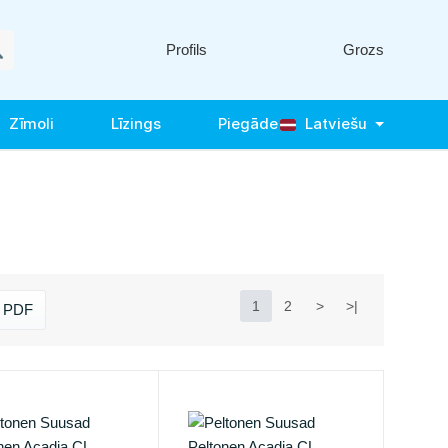
Profils
Grozs
Zīmoli
Līzings
Piegāde
Latviešu
1
2
>
>|
t PDF