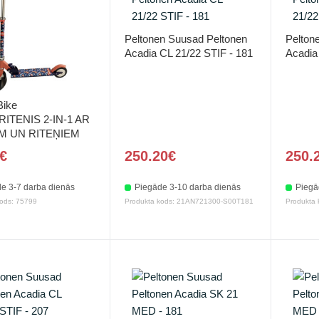
Peltonen Suusad Peltonen
Pelton
Acadia CL 21/22 STIF - 181
Acadia
Bike
ITENIS 2-IN-1 AR
M UN RITEŅIEM
€
250.20€
250.
e 3-7 darba dienās
Piegāde 3-10 darba dienās
Piegā
ods: 75799
Produkta kods: 21AN721300-S00T181
Produkta