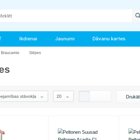
T
Ikdienai
Jaunumi
Dāvanu kartes
Braucamie
Slēpes
es
Drukā