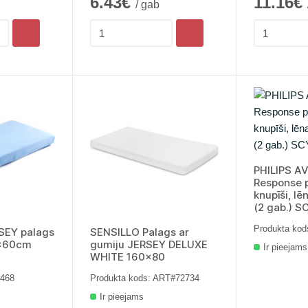
6.43€
11.16€
/ gab
PHILIPS A
Response p
knupīši, l
(2 gab.) 
Produkta kod
SEY palags
SENSILLO Palags ar
0x60cm
gumiju JERSEY DELUXE
Ir pieejams
WHITE 160x80
7468
Produkta kods: ART#72734
Ir pieejams