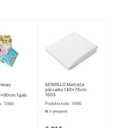
SENSILLO Matrača
ilnas
pārvalks 140x70cm
1005
0x80cm 1gab.
Produkta kods: 74080
s: 71966
Ir pieejams