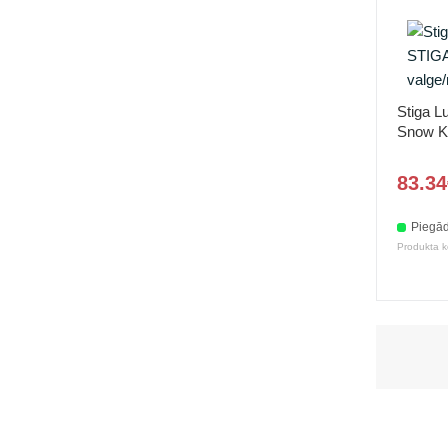
Stiga 
Snow Ki
83.34
Piegād
Produkta k