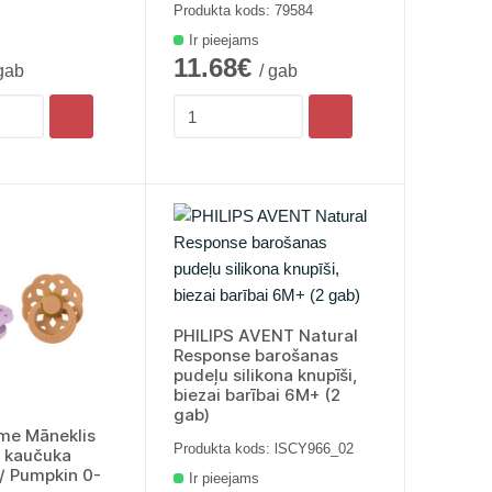
Produkta kods: 79584
Ir pieejams
11.68€
 gab
/ gab
PHILIPS AVENT Natural
Response barošanas
pudeļu silikona knupīši,
biezai barībai 6M+ (2
gab)
me Māneklis
Produkta kods: lSCY966_02
ā kaučuka
 / Pumpkin 0-
Ir pieejams