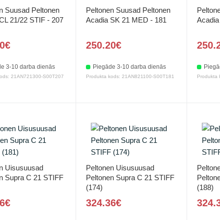
n Suusad Peltonen
Peltonen Suusad Peltonen
Pelton
CL 21/22 STIF - 207
Acadia SK 21 MED - 181
Acadia
0€
250.20€
250.
e 3-10 darba dienās
Piegāde 3-10 darba dienās
Piegā
kods: 21AN721300-S00T207
Produkta kods: 21AN821100-S00T181
Produkta
n Uisusuusad
Peltonen Uisusuusad
Pelton
n Supra C 21 STIFF
Peltonen Supra C 21 STIFF
Pelton
(174)
(188)
6€
324.36€
324.