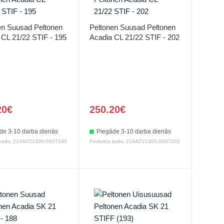
en Suusad Peltonen
Peltonen Suusad Peltonen
 CL 21/22 STIF - 195
Acadia CL 21/22 STIF - 202
20€
250.20€
de 3-10 darba dienās
Piegāde 3-10 darba dienās
 kods: 21AN721300-S00T195
Produkta kods: 21AN721300-S00T202