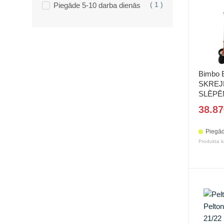
Piegāde 5-10 darba dienās
( 1 )
Bimbo 
SKREJR
SLĒPĒ
38.87
Piegād
Produkta k