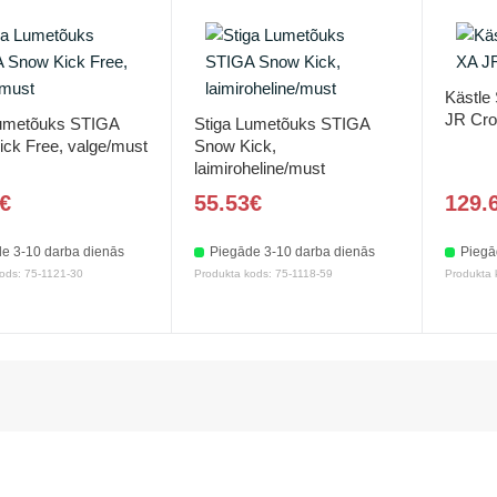
Kästle
JR Cro
Lumetõuks STIGA
Stiga Lumetõuks STIGA
ck Free, valge/must
Snow Kick,
laimiroheline/must
€
55.53€
129.
e 3-10 darba dienās
Piegāde 3-10 darba dienās
Piegā
ods: 75-1121-30
Produkta kods: 75-1118-59
Produkta