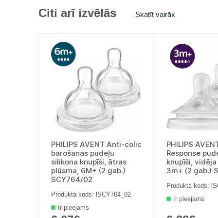
Citi arī izvēlās
Skatīt vairāk
PHILIPS AVENT Anti-colic
PHILIPS AVENT
barošanas pudeļu
Response pude
silikona knupīši, ātras
knupīši, vidēj
plūsma, 6M+ (2 gab.)
3m+ (2 gab.)
SCY764/02
Produkta kods: l
Produkta kods: lSCY764_02
Ir pieejams
Ir pieejams