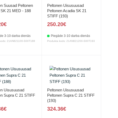
en Suusad Peltonen
Peltonen Uisusuusad
 SK 21 MED - 188
Peltonen Acadia SK 21
STIFF (193)
20€
250.20€
de 3-10 darba dienās
Piegāde 3-10 darba dienās
 kods: 21AN821100-S00T188
Produkta kods: 21AN821200-S00T193
en Uisusuusad
Peltonen Uisusuusad
en Supra C 21 STIFF
Peltonen Supra C 21 STIFF
(193)
36€
324.36€