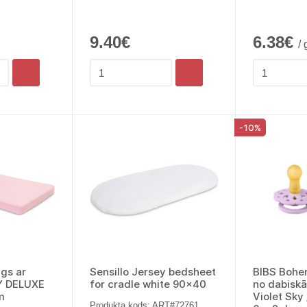
9.40€
6.38€
/
-10%
gs ar
Sensillo Jersey bedsheet
BIBS Bohe
Y DELUXE
for cradle white 90x40
no dabisk
m
Violet Sky
Produkta kods: ART#72761