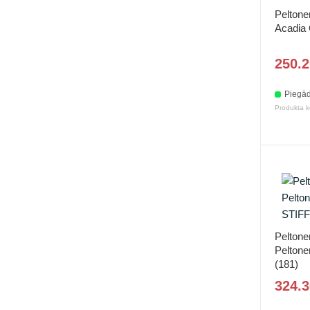
Peltone
Acadia 
250.2
Piegād
Produkta 
Peltone
Peltone
(181)
324.3