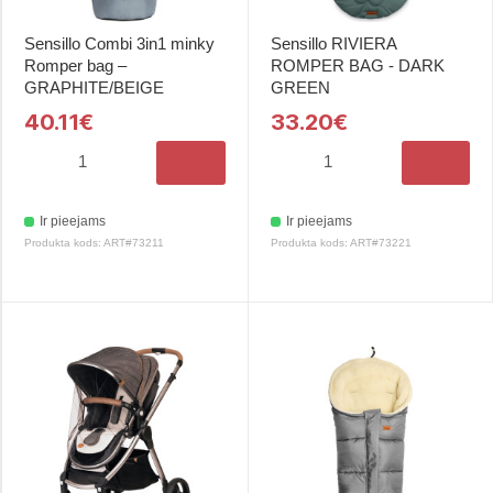
Sensillo Combi 3in1 minky
Sensillo RIVIERA
Romper bag –
ROMPER BAG - DARK
GRAPHITE/BEIGE
GREEN
40.11€
33.20€
Ir pieejams
Ir pieejams
Produkta kods: ART#73211
Produkta kods: ART#73221