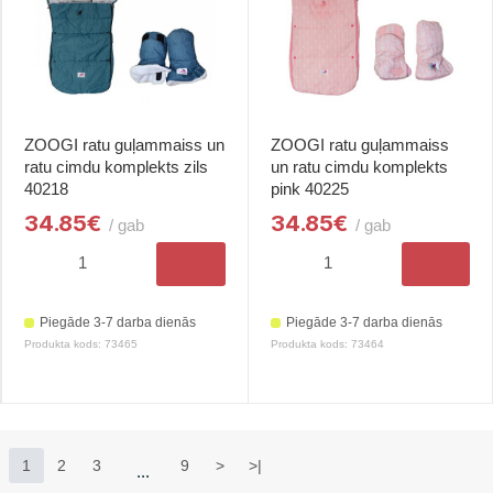
ZOOGI ratu guļammaiss un
ZOOGI ratu guļammaiss
ratu cimdu komplekts zils
un ratu cimdu komplekts
40218
pink 40225
34.85€
34.85€
/ gab
/ gab
Piegāde 3-7 darba dienās
Piegāde 3-7 darba dienās
Produkta kods: 73465
Produkta kods: 73464
1
2
3
9
>
>|