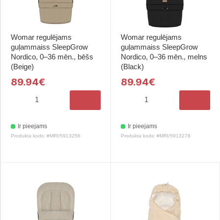
Womar regulējams
Womar regulējams
guļammaiss SleepGrow
guļammaiss SleepGrow
Nordico, 0–36 mēn., bēšs
Nordico, 0–36 mēn., melns
(Beige)
(Black)
89.94€
89.94€
Ir pieejams
Ir pieejams
Produkta kods: #MRI/5913256
Produkta kods: #MRI/5913278