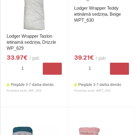
Lodger Wrapper Teddy
ietināmā sedziņa, Beige
WPT_630
Lodger Wrapper Taslon
ietinamā sedziņa, Drizzle
WP_629
33.97€
39.21€
/ gab
/ gab
Piegāde 3-7 darba dienās
Piegāde 3-7 darba dienās
Produkta kods: lWP_629
Produkta kods: lWPT_630