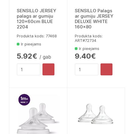
SENSILLO JERSEY
SENSILLO Palags
palags ar gumiju
ar gumiju JERSEY
120x60cm BLUE
DELUXE WHITE
2204
160x80
Produkta kods: 77468
Produkta kods:
ART#72734
Ir pieejams
Ir pieejams
5.92€
9.40€
/ gab