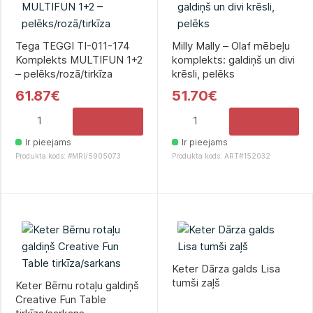
Tega TEGGI TI-011-174
Milly Mally – Olaf mēbeļu
Komplekts MULTIFUN 1+2
komplekts: galdiņš un divi
– pelēks/rozā/tirkīza
krēsli, pelēks
61.87€
51.70€
Ir pieejams
Ir pieejams
Produkta kods: #MRI/5905073
Produkta kods: ART#152032
Keter Dārza galds Lisa
tumši zaļš
Keter Bērnu rotaļu galdiņš
Creative Fun Table