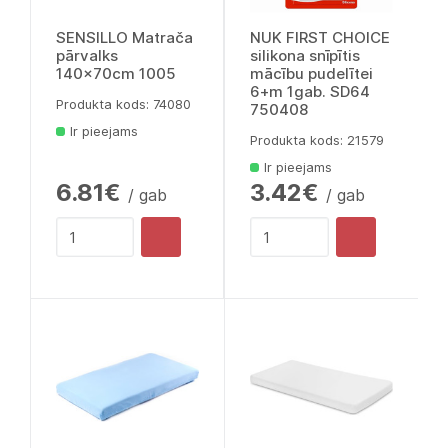
SENSILLO Matrača
NUK FIRST CHOICE
pārvalks
silikona snīpītis
140x70cm 1005
mācību pudelītei
6+m 1gab. SD64
Produkta kods: 74080
750408
Ir pieejams
Produkta kods: 21579
Ir pieejams
6.81€
3.42€
/ gab
/ gab