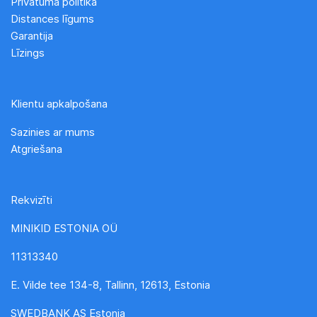
Privātuma politika
Distances līgums
Garantija
Līzings
Klientu apkalpošana
Sazinies ar mums
Atgriešana
Rekvizīti
MINIKID ESTONIA OÜ
11313340
E. Vilde tee 134-8, Tallinn, 12613, Estonia
SWEDBANK AS Estonia