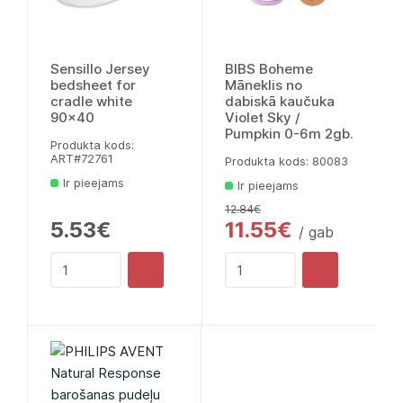
Sensillo Jersey
BIBS Boheme
bedsheet for
Māneklis no
cradle white
dabiskā kaučuka
90x40
Violet Sky /
Pumpkin 0-6m 2gb.
Produkta kods:
ART#72761
Produkta kods: 80083
Ir pieejams
Ir pieejams
12.84€
5.53€
11.55€
/ gab