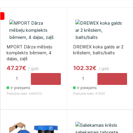
MPORT Dārza mēbeļu
DREWEX koka galds ar 2
komplekts bērniem, 4
krēsliem, balts/balts
daļas, zaļš
47.27€
102.32€
/ gab
/ gab
Ir pieejams
Ir pieejams
Produkta kods: mN4002
Produkta kods: 61990