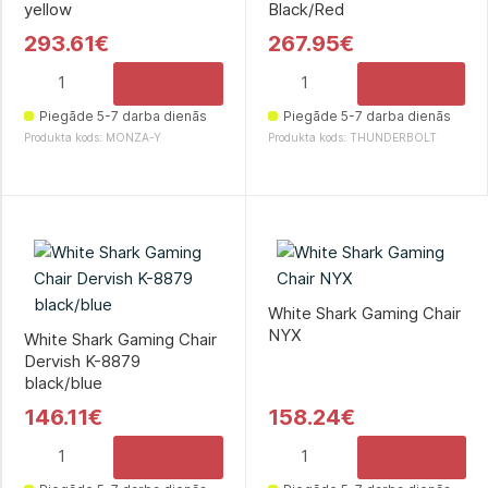
yellow
Black/Red
293.61€
267.95€
Piegāde 5-7 darba dienās
Piegāde 5-7 darba dienās
Produkta kods: MONZA-Y
Produkta kods: THUNDERBOLT
White Shark Gaming Chair
NYX
White Shark Gaming Chair
Dervish K-8879
black/blue
146.11€
158.24€