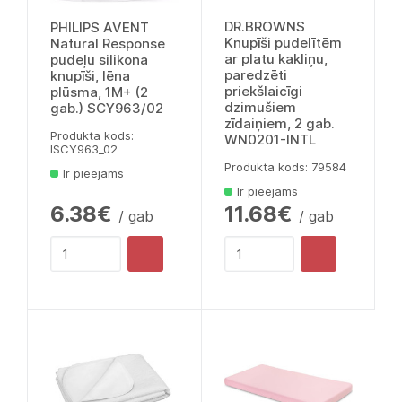
DR.BROWNS
PHILIPS AVENT
Knupīši pudelītēm
Natural Response
ar platu kakliņu,
pudeļu silikona
paredzēti
knupīši, lēna
priekšlaicīgi
plūsma, 1M+ (2
dzimušiem
gab.) SCY963/02
zīdaiņiem, 2 gab.
Produkta kods:
WN0201-INTL
lSCY963_02
Produkta kods: 79584
Ir pieejams
Ir pieejams
6.38€
11.68€
/ gab
/ gab