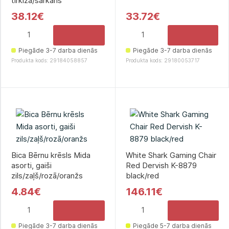
tirkīza/sarkans
38.12€
33.72€
Piegāde 3-7 darba dienās
Piegāde 3-7 darba dienās
Produkta kods: 29184058857
Produkta kods: 29180053717
Bica Bērnu krēsls Mida
White Shark Gaming Chair
asorti, gaiši
Red Dervish K-8879
zils/zaļš/rozā/oranžs
black/red
4.84€
146.11€
Piegāde 3-7 darba dienās
Piegāde 5-7 darba dienās