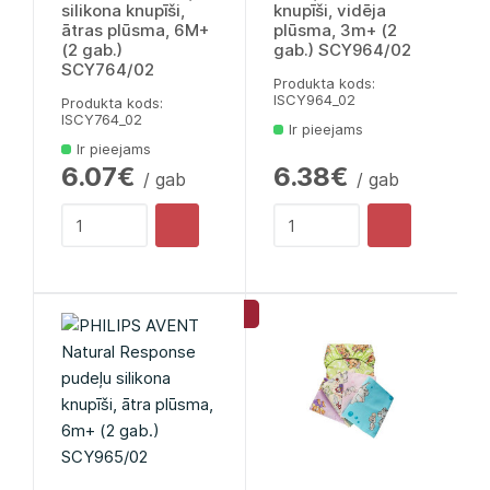
silikona knupīši,
knupīši, vidēja
ātras plūsma, 6M+
plūsma, 3m+ (2
(2 gab.)
gab.) SCY964/02
SCY764/02
Produkta kods:
lSCY964_02
Produkta kods:
lSCY764_02
Ir pieejams
Ir pieejams
6.07€
6.38€
/ gab
/ gab