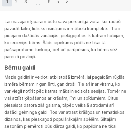
1
2
3
9
>
>|
Lai mazajam ķiparam būtu sava personīgā vieta, kur radoši
pavadīt laiku, lielisks risinājums ir mēbeļu komplekts. Tie ir
pieejami dažādās variācijās, pielāgojoties ik katram hobijam,
ko iecienījis bērns. Šāds iepirkums pildīs ne tikai tā
pašsaprotamo funkciju, bet arī parūpēsies, ka bērns sēž
pareizā pozīcijā.
Bērnu galdi
Mazie galdiņi ir veidoti atbilstošā izmērā, lai pagaidām rūķīša
izmēra bērnam ir gan ērti, gan droši. Tie arī ir ar virsmu, ko
var viegli notīrīt pēc katras mākslinieciskās sesijas. Tomēr ne
visi atzīst ķēpāšanos ar krāsām, līmi un spīdumiem. Citus
piesaista datora zilā gaisma, tāpēc veikalā atrodami arī
dažādi geiminga galdi. Tos var atrast krāšņos un tematiskos
dizainos, kas pieskaņoti populārākajām spēlēm. Siltajām
sezonām piemēroti būs dārza galdi, ko papildina ne tikai