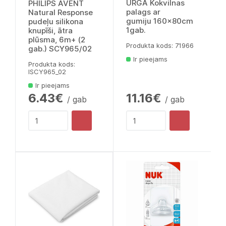
URGA Kokvilnas
PHILIPS AVENT
palags ar
Natural Response
gumiju 160x80cm
pudeļu silikona
1gab.
knupīši, ātra
plūsma, 6m+ (2
Produkta kods: 71966
gab.) SCY965/02
Ir pieejams
Produkta kods:
lSCY965_02
Ir pieejams
6.43€
11.16€
/ gab
/ gab