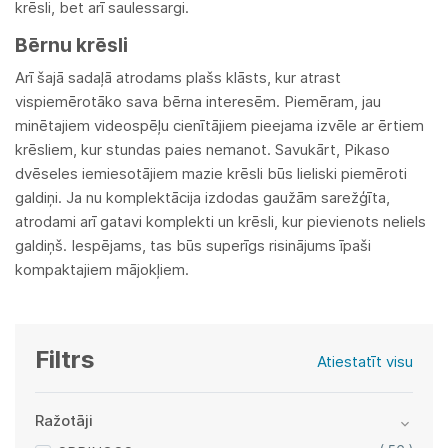
krēsli, bet arī saulessargi.
Bērnu krēsli
Arī šajā sadaļā atrodams plašs klāsts, kur atrast
vispiemērotāko sava bērna interesēm. Piemēram, jau
minētajiem videospēļu cienītājiem pieejama izvēle ar ērtiem
krēsliem, kur stundas paies nemanot. Savukārt, Pikaso
dvēseles iemiesotājiem mazie krēsli būs lieliski piemēroti
galdiņi. Ja nu komplektācija izdodas gaužām sarežģīta,
atrodami arī gatavi komplekti un krēsli, kur pievienots neliels
galdiņš. Iespējams, tas būs superīgs risinājums īpaši
kompaktajiem mājokļiem.
Filtrs
Atiestatīt visu
Ražotāji