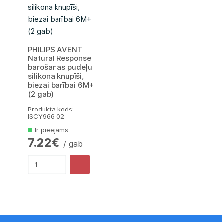
PHILIPS AVENT
Natural Response
barošanas pudeļu
silikona knupīši,
biezai barībai 6M+
(2 gab)
Produkta kods:
lSCY966_02
Ir pieejams
7.22€
/ gab