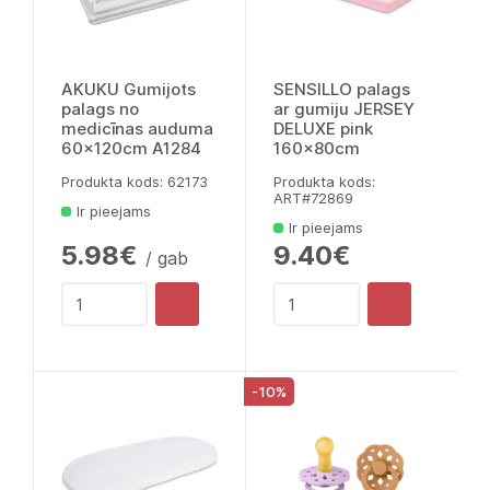
AKUKU Gumijots
SENSILLO palags
palags no
ar gumiju JERSEY
medicīnas auduma
DELUXE pink
60x120cm A1284
160x80cm
Produkta kods: 62173
Produkta kods:
ART#72869
Ir pieejams
Ir pieejams
5.98€
9.40€
/ gab
-10%