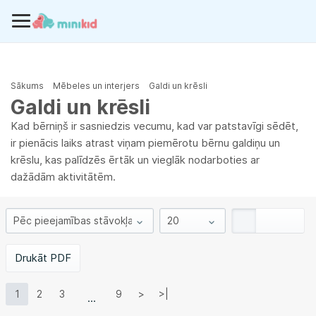
Sākums
Mēbeles un interjers
Galdi un krēsli
Galdi un krēsli
Kad bērniņš ir sasniedzis vecumu, kad var patstavīgi sēdēt,
ir pienācis laiks atrast viņam piemērotu bērnu galdiņu un
krēslu, kas palīdzēs ērtāk un vieglāk nodarboties ar
dažādām aktivitātēm.
Drukāt PDF
1
2
3
9
>
>|