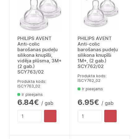
PHILIPS AVENT
PHILIPS AVENT
Anti-colic
Anti-colic
barošanas pudeļu
barošanas pudeļu
silikona knupīši,
silikona knupīši
vidēja plūsma, 3M+
1M+, (2 gab.)
(2 gab.)
SCY762/02
SCY763/02
Produkta kods:
lSCY762_02
Produkta kods:
lSCY763_02
Ir pieejams
Ir pieejams
6.84€
6.95€
/ gab
/ gab