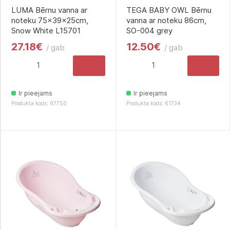
LUMA Bērnu vanna ar
TEGA BABY OWL Bērnu
noteku 75x39x25cm,
vanna ar noteku 86cm,
Snow White L15701
SO-004 grey
27.18€
12.50€
/ gab
/ gab
Ir pieejams
Ir pieejams
Produkta kods: 67750
Produkta kods: 61734