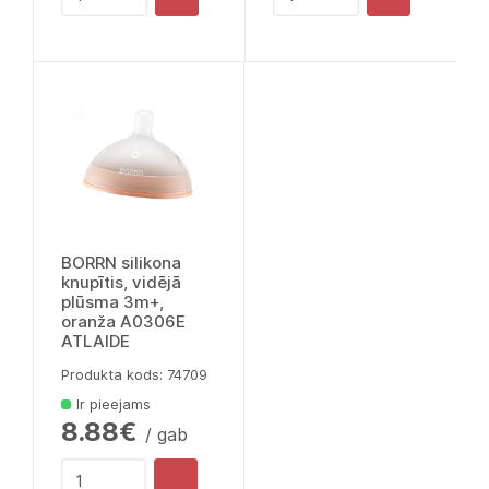
BORRN silikona
knupītis, vidējā
plūsma 3m+,
oranža A0306E
ATLAIDE
Produkta kods: 74709
Ir pieejams
8.88€
/ gab