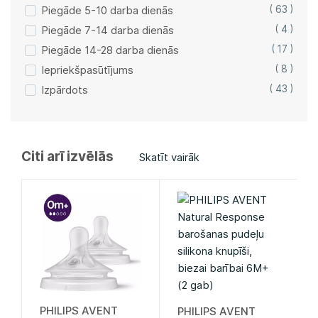
Piegāde 5-10 darba dienās
( 63 )
Piegāde 7-14 darba dienās
( 4 )
Piegāde 14-28 darba dienās
( 17 )
Iepriekšpasūtījums
( 8 )
Izpārdots
( 43 )
Citi arī izvēlās
Skatīt vairāk
PHILIPS AVENT
PHILIPS AVENT