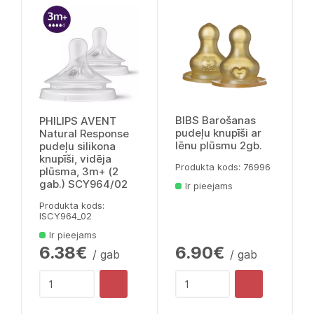
BIBS Barošanas
PHILIPS AVENT
pudeļu knupīši ar
Natural Response
lēnu plūsmu 2gb.
pudeļu silikona
knupīši, vidēja
Produkta kods: 76996
plūsma, 3m+ (2
gab.) SCY964/02
Ir pieejams
Produkta kods:
lSCY964_02
Ir pieejams
6.38€
6.90€
/ gab
/ gab