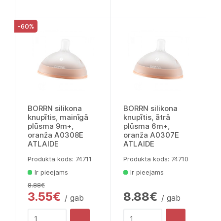
-60%
BORRN silikona
BORRN silikona
knupītis, mainīgā
knupītis, ātrā
plūsma 9m+,
plūsma 6m+,
oranža A0308E
oranža A0307E
ATLAIDE
ATLAIDE
Produkta kods: 74711
Produkta kods: 74710
Ir pieejams
Ir pieejams
8.88€
3.55€
8.88€
/ gab
/ gab