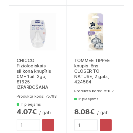
CHICCO
TOMMEE TIPPEE
Fizioloģiskais
knupis lēns
silikona knupītis
CLOSER TO
0M+ 1pil, 2gb,
NATURE, 2 gab.,
81625
424584
IZPĀRDOŠANA
Produkta kods: 75107
Produkta kods: 75798
Ir pieejams
Ir pieejams
4.07€
8.08€
/ gab
/ gab