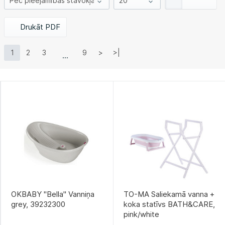
Drukāt PDF
1
2
3
9
>
>|
OKBABY "Bella" Vanniņa
TO-MA Saliekamā vanna +
grey, 39232300
koka statīvs BATH&CARE,
pink/white