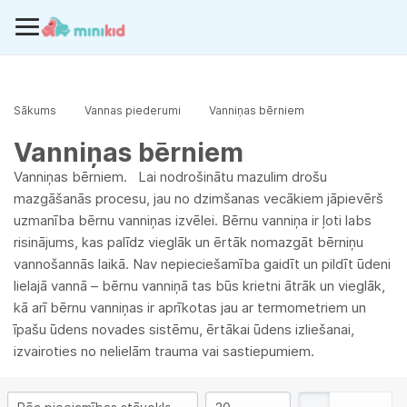
Sākums
Vannas piederumi
Vanniņas bērniem
Vanniņas bērniem
Vanniņas bērniem. Lai nodrošinātu mazulim drošu
mazgāšanās procesu, jau no dzimšanas vecākiem jāpievērš
uzmanība bērnu vanniņas izvēlei. Bērnu vanniņa ir ļoti labs
risinājums, kas palīdz vieglāk un ērtāk nomazgāt bērniņu
vannošannās laikā. Nav nepieciešamība gaidīt un pildīt ūdeni
lielajā vannā – bērnu vanniņā tas būs krietni ātrāk un vieglāk,
kā arī bērnu vanniņas ir aprīkotas jau ar termometriem un
īpašu ūdens novades sistēmu, ērtākai ūdens izliešanai,
izvairoties no nelielām trauma vai sastiepumiem.