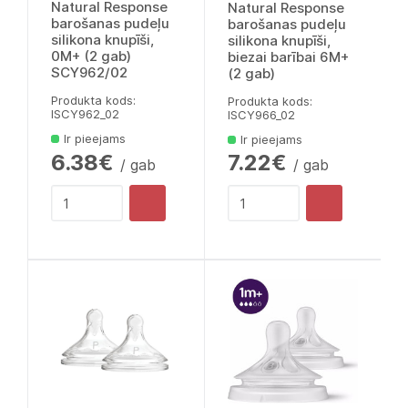
Natural Response
Natural Response
barošanas pudeļu
barošanas pudeļu
silikona knupīši,
silikona knupīši,
0M+ (2 gab)
biezai barībai 6M+
SCY962/02
(2 gab)
Produkta kods:
Produkta kods:
lSCY962_02
lSCY966_02
Ir pieejams
Ir pieejams
6.38€
7.22€
/ gab
/ gab