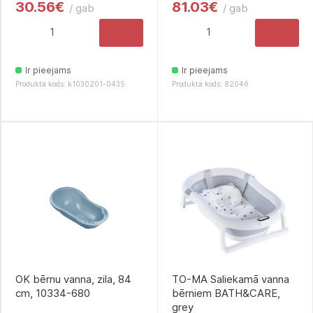
30.56€
81.03€
/ gab
/ gab
Ir pieejams
Ir pieejams
Produkta kods: k1030201-0435
Produkta kods: 82046
OK bērnu vanna, zila, 84
TO-MA Saliekamā vanna
cm, 10334-680
bērniem BATH&CARE,
grey