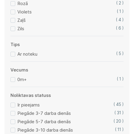
Rozā
( 2 )
Violets
( 1 )
Zaļš
( 4 )
Zils
( 6 )
Tips
Ar noteku
( 5 )
Vecums
0m+
( 1 )
Noliktavas statuss
Ir pieejams
( 45 )
Piegāde 3-7 darba dienās
( 31 )
Piegāde 5-7 darba dienās
( 20 )
Piegāde 3-10 darba dienās
( 11 )