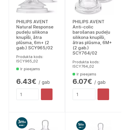
PHILIPS AVENT
PHILIPS AVENT
Natural Response
Anti-colic
pudeļu silikona
barošanas pudeļu
knupīši, ātra
silikona knupīši,
plūsma, 6m+ (2
ātras plūsma, 6M+
gab.) SCY965/02
(2 gab.)
SCY764/02
Produkta kods:
lSCY965_02
Produkta kods:
lSCY764_02
Ir pieejams
Ir pieejams
6.43€
6.07€
/ gab
/ gab