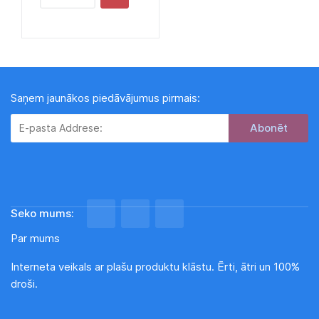
Saņem jaunākos piedāvājumus pirmais:
Subscribe
Seko mums:
Par mums
Interneta veikals ar plašu produktu klāstu. Ērti, ātri un 100%
droši.