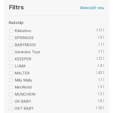
Filtrs
Atiestatīt visu
Ražotāji
Kikkaboo
( 17 )
SPRINGOS
( 5 )
BABYMOOV
( 1 )
Gerardos Toys
( 1 )
KEEEPER
( 21 )
LUMA
( 4 )
MALTEX
( 43 )
Milly Mally
( 1 )
MiniWorld
( 3 )
MUNCHKIN
( 2 )
OK BABY
( 8 )
OKT BABY
( 10 )