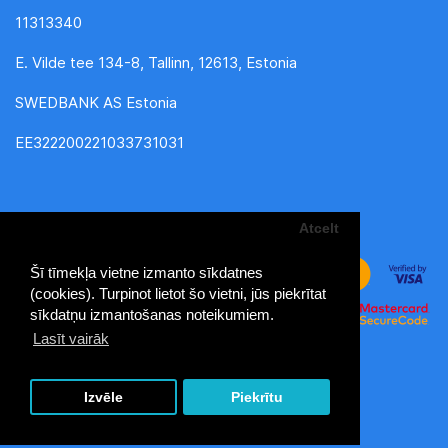
11313340
E. Vilde tee 134-8, Tallinn, 12613, Estonia
SWEDBANK AS Estonia
EE322200221033731031
Atcelt
Šī tīmekļa vietne izmanto sīkdatnes
(cookies). Turpinot lietot šo vietni, jūs piekrītat
sīkdatņu izmantošanas noteikumiem.
Lasīt vairāk
MiniKid - bērnu preču lielveikals © 2026
Izvēle
Piekrītu
Izstrāde un uzturēšana: