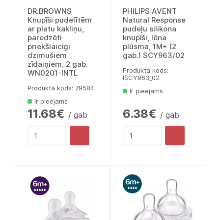
DR.BROWNS
PHILIPS AVENT
Knupīši pudelītēm
Natural Response
ar platu kakliņu,
pudeļu silikona
paredzēti
knupīši, lēna
priekšlaicīgi
plūsma, 1M+ (2
dzimušiem
gab.) SCY963/02
zīdaiņiem, 2 gab.
Produkta kods:
WN0201-INTL
lSCY963_02
Produkta kods: 79584
Ir pieejams
Ir pieejams
11.68€
6.38€
/ gab
/ gab