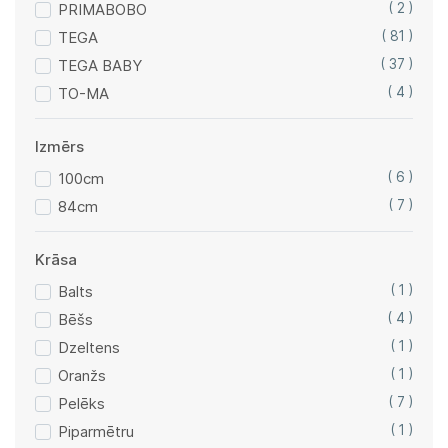
PRIMABOBO
( 2 )
TEGA
( 81 )
TEGA BABY
( 37 )
TO-MA
( 4 )
Izmērs
100cm
( 6 )
84cm
( 7 )
Krāsa
Balts
( 1 )
Bēšs
( 4 )
Dzeltens
( 1 )
Oranžs
( 1 )
Pelēks
( 7 )
Piparmētru
( 1 )