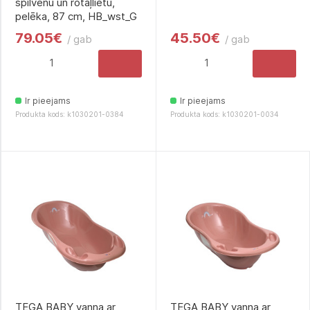
spilvenu un rotaļlietu,
pelēka, 87 cm, HB_wst_G
79.05€
45.50€
/ gab
/ gab
Ir pieejams
Ir pieejams
Produkta kods: k1030201-0384
Produkta kods: k1030201-0034
TEGA BABY vanna ar
TEGA BABY vanna ar