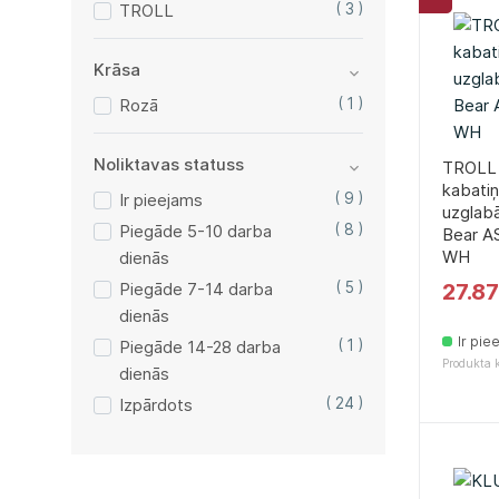
TROLL
( 3 )
Krāsa
Rozā
( 1 )
Noliktavas statuss
TROLL 
kabati
Ir pieejams
( 9 )
uzglab
Piegāde 5-10 darba
( 8 )
Bear A
WH
dienās
Piegāde 7-14 darba
( 5 )
27.8
dienās
Ir pie
Piegāde 14-28 darba
( 1 )
Produkta 
dienās
Izpārdots
( 24 )