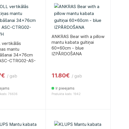
ANKRAS Bear with a pillow
mantu kabata gultiņai
vertikālās
60x60cm - blue
ņas mantu
IZPĀRDOŠANA
bāšanai 34x76cm
 ASC-CTRG02-AS-
7€
11.80€
/ gab
/ gab
eejams
Ir pieejams
 kods: 76636
Produkta kods: 1942