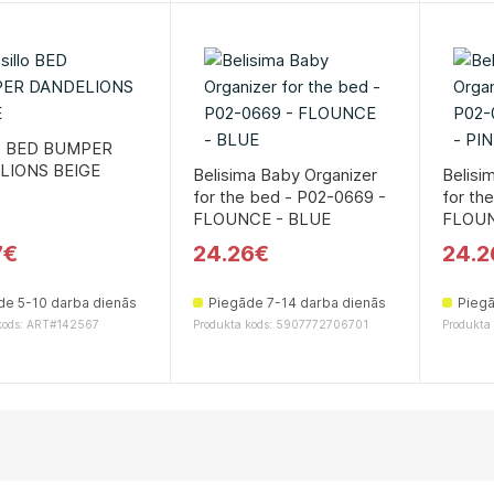
lo BED BUMPER
LIONS BEIGE
Belisima Baby Organizer
Belisi
for the bed - P02-0669 -
for th
FLOUNCE - BLUE
FLOUN
7€
24.26€
24.2
de 5-10 darba dienās
Piegāde 7-14 darba dienās
Piegā
kods: ART#142567
Produkta kods: 5907772706701
Produkta