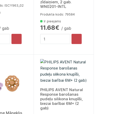
zīdaiņiem, 2 gab.
ds: lSCY963_02
WN0201-INTL
s
Produkta kods: 79584
Ir pieejams
11.68€
/ gab
/ gab
PHILIPS AVENT Natural
Response barošanas
pudeļu silikona knupīši,
biezai barībai 6M+ (2
gab)
me Māneklis