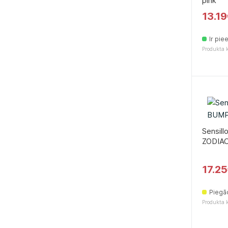
pink
13.1
Ir pie
Produkta 
Sensil
ZODIA
17.2
Piegā
Produkta 