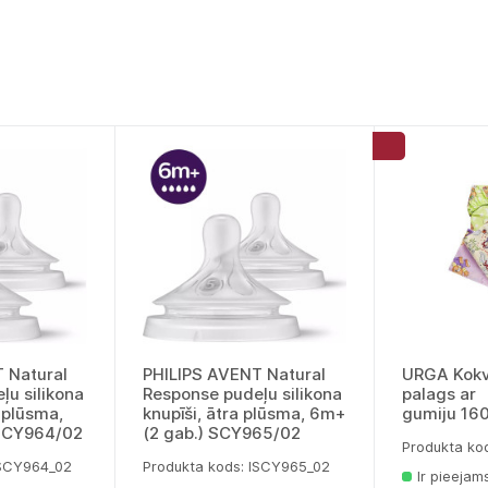
 Natural
PHILIPS AVENT Natural
URGA Kokv
ļu silikona
Response pudeļu silikona
palags ar
a plūsma,
knupīši, ātra plūsma, 6m+
gumiju 16
 SCY964/02
(2 gab.) SCY965/02
Produkta ko
lSCY964_02
Produkta kods: lSCY965_02
Ir pieejam