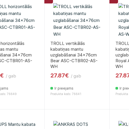
horizontālās
TROLL vertikālās
TROLL 
ņas mantu
kabatiņas mantu
kabati
āšanai 34x76cm
uzglabāšanai 34x76cm
uzgla
SC-CTBR01-AS-
Bear ASC-CTBR02-AS-
Royal
WH
WH
7€
27.87€
27.8
/ gab
/ gab
ejams
Ir pieejams
Ir pi
kods: 76649
Produkta kods: 76641
Produkta