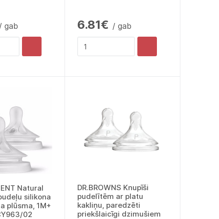
6.81€
/ gab
/ gab
DR.BROWNS Knupīši
VENT Natural
pudelītēm ar platu
udeļu silikona
kakliņu, paredzēti
ēna plūsma, 1M+
priekšlaicīgi dzimušiem
SCY963/02