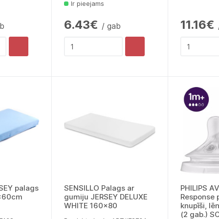
Ir pieejams
6.43€
11.16€
ab
/ gab
SEY palags
SENSILLO Palags ar
PHILIPS A
0x60cm
gumiju JERSEY DELUXE
Response p
WHITE 160x80
knupīši, l
(2 gab.) 