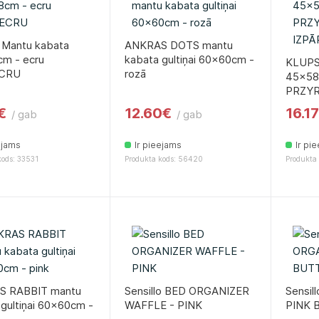
Mantu kabata
ANKRAS DOTS mantu
m - ecru
kabata gultiņai 60x60cm -
KLUPS
CRU
rozā
45x58
PRZYR
€
12.60€
16.1
/ gab
/ gab
ejams
Ir pieejams
Ir pi
kods: 33531
Produkta kods: 56420
Produkta
S RABBIT mantu
Sensillo BED ORGANIZER
Sensi
gultiņai 60x60cm -
WAFFLE - PINK
PINK 