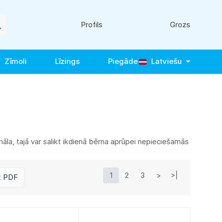
Profils
Grozs
Zīmoli
Līzings
Piegāde
Latviešu
onāla, tajā var salikt ikdienā bērna aprūpei nepieciešamās
1
2
3
>
>|
t PDF