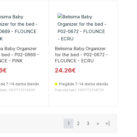
ma Baby Organizer
Belisima Baby Organizer
e bed - P02-0669 -
for the bed - P02-0672 -
CE - PINK
FLOUNCE - ECRU
6€
24.26€
de 7-14 darba dienās
Piegāde 7-14 darba dienās
 kods: 5907772706695
Produkta kods: 5907772706725
1
2
3
>
>|