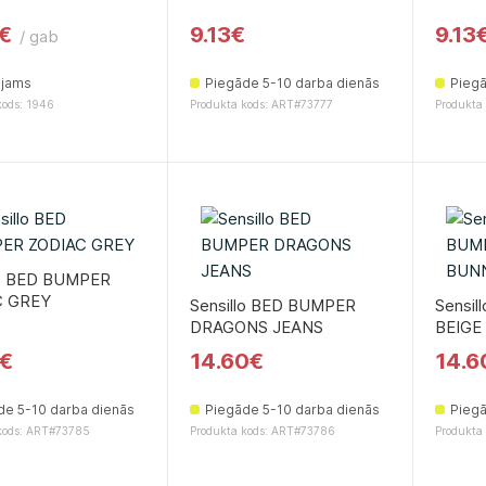
9€
9.13€
9.13
/ gab
ejams
Piegāde 5-10 darba dienās
Piegā
kods: 1946
Produkta kods: ART#73777
Produkta
lo BED BUMPER
C GREY
Sensillo BED BUMPER
Sensi
DRAGONS JEANS
BEIGE
5€
14.60€
14.6
de 5-10 darba dienās
Piegāde 5-10 darba dienās
Piegā
kods: ART#73785
Produkta kods: ART#73786
Produkta