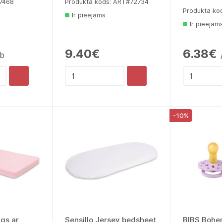
77468
Produkta kods: ART#72734
Produkta ko
Ir pieejams
Ir pieejam
9.40€
6.38€
ab
-10%
gs ar
Sensillo Jersey bedsheet
BIBS Bohe