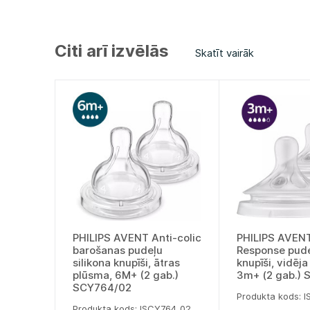
Citi arī izvēlās
Skatīt vairāk
PHILIPS AVENT Anti-colic
PHILIPS AVENT
barošanas pudeļu
Response pude
silikona knupīši, ātras
knupīši, vidēj
plūsma, 6M+ (2 gab.)
3m+ (2 gab.)
SCY764/02
Produkta kods: 
Produkta kods: lSCY764_02