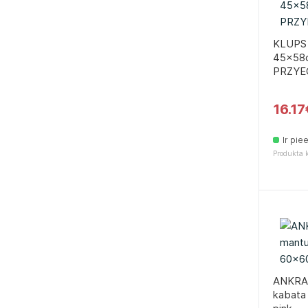
KLUPS 
45x58c
PRZYE
16.17
Ir pie
Produkta 
ANKRA
kabata 