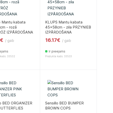
 Mantu kabata
KLUPS Mantu kabata
cm - rozā
45x58cm - zila PRZYNIEB
ÓŻ IZPĀRDOŠANA
IZPĀRDOŠANA
7€
16.17€
/ gab
/ gab
eejams
Ir pieejams
 kods: 33532
Produkta kods: 33533
llo BED ORGANIZER
Sensillo BED BUMPER
BUTTERFLIES
BROWN COPS