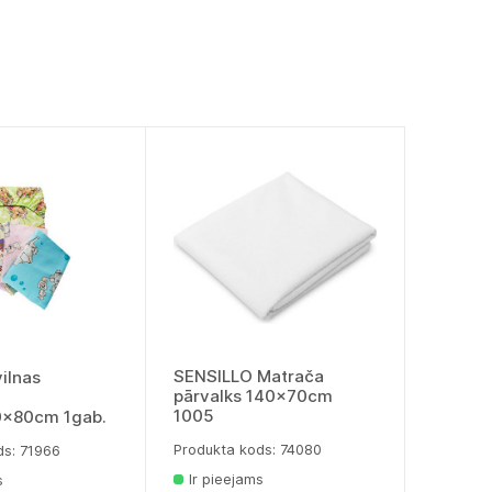
SENSILLO Matrača
ilnas
pārvalks 140x70cm
1005
0x80cm 1gab.
Produkta kods: 74080
ds: 71966
Ir pieejams
s