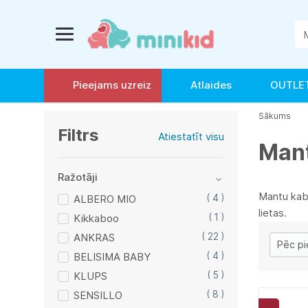
Pieejams uzreiz
Atlaides
OUTLE
Sākums
Filtrs
Atiestatīt visu
Mant
Ražotāji
Mantu kaba
ALBERO MIO
( 4 )
lietas.
Kikkaboo
( 1 )
ANKRAS
( 22 )
BELISIMA BABY
( 4 )
KLUPS
( 5 )
SENSILLO
( 8 )