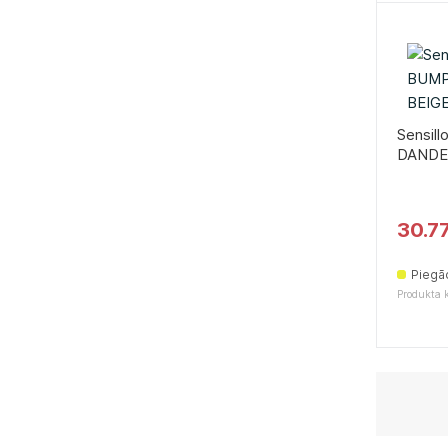
Sensil
DANDE
30.7
Piegā
Produkta 