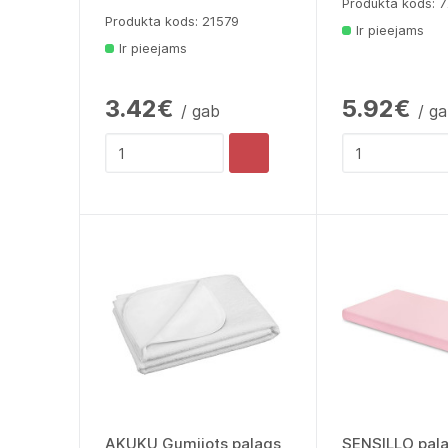
Produkta kods: 
Produkta kods: 21579
Ir pieejams
Ir pieejams
3.42€
5.92€
/ gab
/ g
AKUKU Gumijots palags
SENSILLO pala