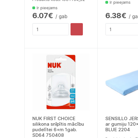
Ir pieejams
Ir pieejams
6.07€
6.38€
/ gab
/ g
NUK FIRST CHOICE
SENSILLO JER
silikona snīpītis mācību
ar gumiju 12
pudelītei 6+m 1gab.
BLUE 2204
SD64 750408