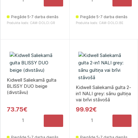
Piegāde 5-7 darba dienās
Piegāde 5-7 darba dienās
Produkta kods: CAM-DOLCI.GR
Produkta kods: CAM-DOLCI.BE
Kidwell Saliekamā gulta
BLISSY DUO beige
Kidwell Saliekamā gulta 2-
(divstāvu)
in1 NALI grey: sānu gultiņa
vai brīvi stāvošā
73.75€
99.92€
Piegāde 5-7 darba dienās
Piegāde 5-7 darba dienās