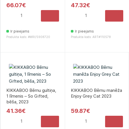
66.07€
47.32€
Ir pieejams
Ir pieejams
Produkta kods: #MRI/5908720
Produkta kods: ART#110578
KIKKABOO Bērnu gultiņa,
KIKKABOO Bērnu manēža
1 līmenis – So Gifted,
Enjoy Grey Cat 2023
bēša, 2023
41.36€
59.87€