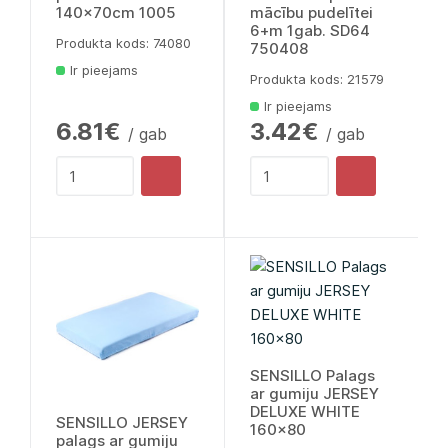
140x70cm 1005
mācību pudelītei
6+m 1gab. SD64
Produkta kods: 74080
750408
Ir pieejams
Produkta kods: 21579
Ir pieejams
6.81€
3.42€
/ gab
/ gab
SENSILLO Palags
ar gumiju JERSEY
DELUXE WHITE
SENSILLO JERSEY
160x80
palags ar gumiju