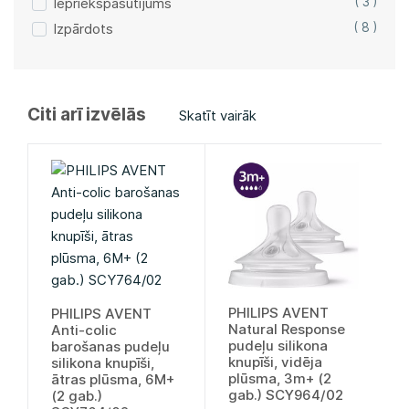
Iepriekšpasūtījums
( 3 )
Izpārdots
( 8 )
Citi arī izvēlās
Skatīt vairāk
PHILIPS AVENT
PHILIPS AVENT
Natural Response
Anti-colic
pudeļu silikona
barošanas pudeļu
knupīši, vidēja
silikona knupīši,
plūsma, 3m+ (2
ātras plūsma, 6M+
gab.) SCY964/02
(2 gab.)