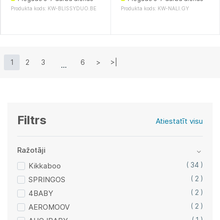
Produkta kods: KW-BLISSYDUO.BE
Produkta kods: KW-NALI.GY
1
2
3
6
>
>|
Filtrs
Atiestatīt visu
Ražotāji
Kikkaboo
( 34 )
SPRINGOS
( 2 )
4BABY
( 2 )
AEROMOOV
( 2 )