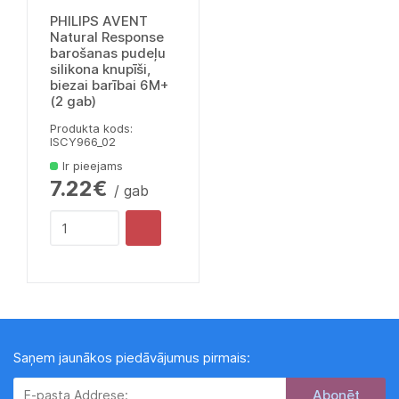
PHILIPS AVENT
Natural Response
barošanas pudeļu
silikona knupīši,
biezai barībai 6M+
(2 gab)
Produkta kods:
lSCY966_02
Ir pieejams
7.22€
/ gab
Saņem jaunākos piedāvājumus pirmais:
Subscribe