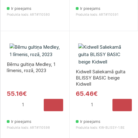
Ir pieejams
Ir pieejams
Produkta kods: ART#110580
Produkta kods: ART#110591
Bērnu gultiņa Medley, 1
līmenis, rozā, 2023
Kidwell Saliekamā gulta
BLISSY BASIC beige
Kidwell
55.16€
65.46€
Ir pieejams
Ir pieejams
Produkta kods: ART#110598
Produkta kods: KW-BLISSY-1.BE