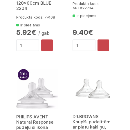
120x60cm BLUE
Produkta kods:
2204
ART#72734
Ir pieejams
Produkta kods: 77468
Ir pieejams
5.92€
9.40€
/ gab
DR.BROWNS
PHILIPS AVENT
Knupīši pudelītēm
Natural Response
ar platu kakliņu,
pudeļu silikona