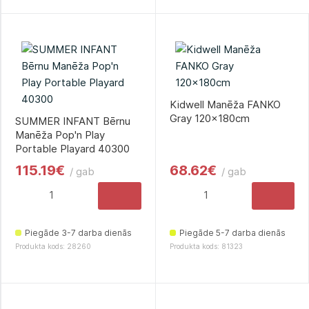
Kidwell Manēža FANKO
Gray 120x180cm
SUMMER INFANT Bērnu
Manēža Pop'n Play
Portable Playard 40300
115.19€
68.62€
/ gab
/ gab
Piegāde 3-7 darba dienās
Piegāde 5-7 darba dienās
Produkta kods: 28260
Produkta kods: 81323