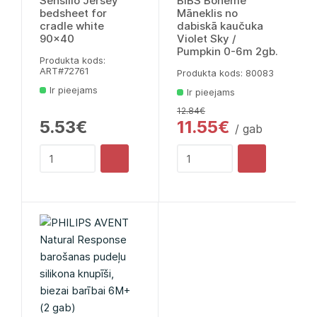
Sensillo Jersey
BIBS Boheme
bedsheet for
Māneklis no
cradle white
dabiskā kaučuka
90x40
Violet Sky /
Pumpkin 0-6m 2gb.
Produkta kods:
ART#72761
Produkta kods: 80083
Ir pieejams
Ir pieejams
12.84€
5.53€
11.55€
/ gab