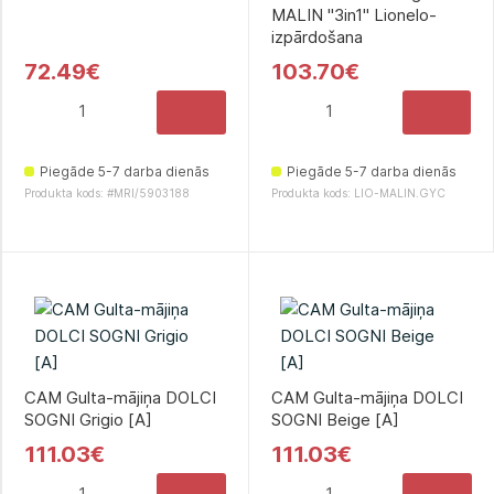
MALIN "3in1" Lionelo-
izpārdošana
72.49€
103.70€
Piegāde 5-7 darba dienās
Piegāde 5-7 darba dienās
Produkta kods: #MRI/5903188
Produkta kods: LIO-MALIN.GYC
CAM Gulta-mājiņa DOLCI
CAM Gulta-mājiņa DOLCI
SOGNI Grigio [A]
SOGNI Beige [A]
111.03€
111.03€