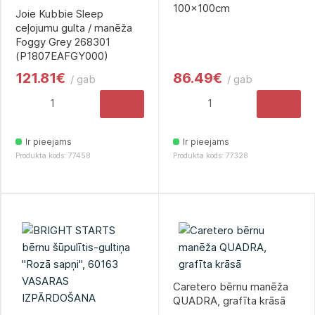
100x100cm
Joie Kubbie Sleep
ceļojumu gulta / manēža
Foggy Grey 268301
(P1807EAFGY000)
121.81€
86.49€
/ gab
/ gab
Ir pieejams
Ir pieejams
Produkta kods: 77458
Produkta kods: 77328
Caretero bērnu manēža
QUADRA, grafīta krāsā