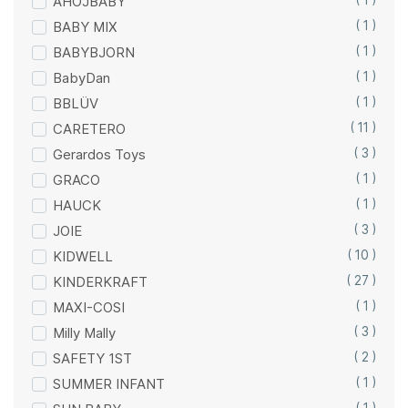
AHOJBABY
( 1 )
BABY MIX
( 1 )
BABYBJORN
( 1 )
BabyDan
( 1 )
BBLÜV
( 1 )
CARETERO
( 11 )
Gerardos Toys
( 3 )
GRACO
( 1 )
HAUCK
( 1 )
JOIE
( 3 )
KIDWELL
( 10 )
KINDERKRAFT
( 27 )
MAXI-COSI
( 1 )
Milly Mally
( 3 )
SAFETY 1ST
( 2 )
SUMMER INFANT
( 1 )