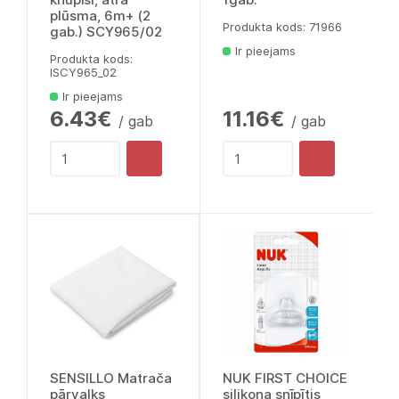
plūsma, 6m+ (2
Produkta kods: 71966
gab.) SCY965/02
Ir pieejams
Produkta kods:
lSCY965_02
Ir pieejams
6.43€
11.16€
/ gab
/ gab
SENSILLO Matrača
NUK FIRST CHOICE
pārvalks
silikona snīpītis