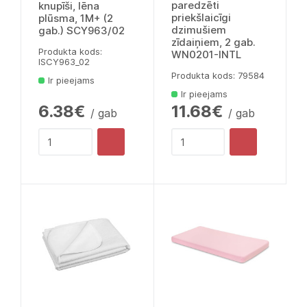
paredzēti
knupīši, lēna
priekšlaicīgi
plūsma, 1M+ (2
dzimušiem
gab.) SCY963/02
zīdaiņiem, 2 gab.
Produkta kods:
WN0201-INTL
lSCY963_02
Produkta kods: 79584
Ir pieejams
Ir pieejams
6.38€
11.68€
/ gab
/ gab