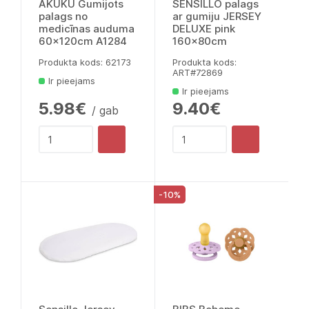
AKUKU Gumijots
SENSILLO palags
palags no
ar gumiju JERSEY
medicīnas auduma
DELUXE pink
60x120cm A1284
160x80cm
Produkta kods: 62173
Produkta kods:
ART#72869
Ir pieejams
Ir pieejams
5.98€
9.40€
/ gab
-10%