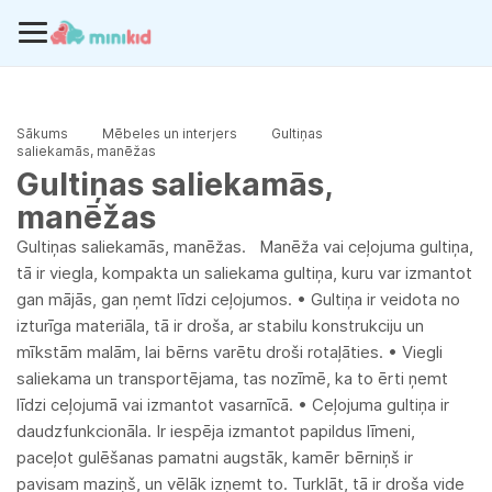
Sākums
Mēbeles un interjers
Gultiņas
saliekamās, manēžas
Gultiņas saliekamās,
manēžas
Gultiņas saliekamās, manēžas. Manēža vai ceļojuma gultiņa,
tā ir viegla, kompakta un saliekama gultiņa, kuru var izmantot
gan mājās, gan ņemt līdzi ceļojumos. • Gultiņa ir veidota no
izturīga materiāla, tā ir droša, ar stabilu konstrukciju un
mīkstām malām, lai bērns varētu droši rotaļāties. • Viegli
saliekama un transportējama, tas nozīmē, ka to ērti ņemt
līdzi ceļojumā vai izmantot vasarnīcā. • Ceļojuma gultiņa ir
daudzfunkcionāla. Ir iespēja izmantot papildus līmeni,
paceļot gulēšanas pamatni augstāk, kamēr bērniņš ir
pavisam maziņš, un vēlāk izņemt to. Turklāt, tā ir droša vide