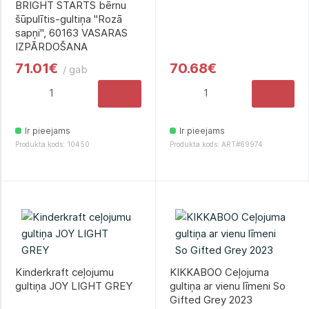
BRIGHT STARTS bērnu
šūpulītis-gultiņa "Rozā
sapņi", 60163 VASARAS
IZPĀRDOŠANA
71.01€
70.68€
/ gab
Ir pieejams
Ir pieejams
Produkta kods: 10450
Produkta kods: ART#69974
Kinderkraft ceļojumu
KIKKABOO Ceļojuma
gultiņa JOY LIGHT GREY
gultiņa ar vienu līmeni So
Gifted Grey 2023