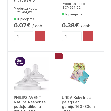
SCY764/02
Produkta kods:
lSCY964_02
Produkta kods:
lSCY764_02
Ir pieejams
Ir pieejams
6.07€
6.38€
/ gab
/ gab
PHILIPS AVENT
URGA Kokvilnas
Natural Response
palags ar
pudeļu silikona
gumiju 160x80cm
knupīši, ātra
1gab.