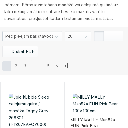
bērnam. Bērna ievietošana manēžā vai ceļojumā gultiņā uz
laiku neļauj vecākiem satraukties, ka mazulis varētu
savainoties, piekļūstot kādām bīstamām vietām istabā.
Drukāt PDF
1
2
3
6
>
>|
MILLY MALLY Manēža
FUN Pink Bear