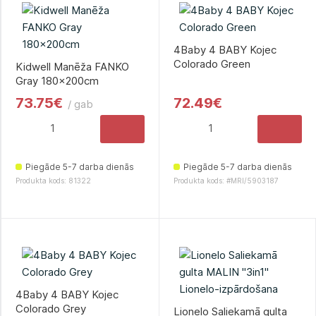
4Baby 4 BABY Kojec
Colorado Green
Kidwell Manēža FANKO
Gray 180x200сm
73.75€
72.49€
/ gab
Piegāde 5-7 darba dienās
Piegāde 5-7 darba dienās
Produkta kods: 81322
Produkta kods: #MRI/5903187
4Baby 4 BABY Kojec
Colorado Grey
Lionelo Saliekamā gulta